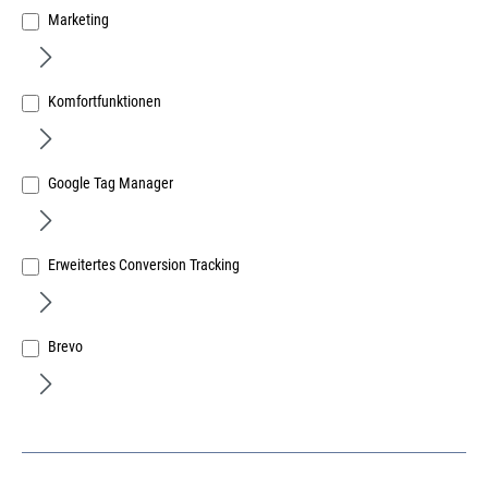
Marketing
Komfortfunktionen
Muffe f. Rostrino- Verbindungsbeschlag D15
Google Tag Manager
Art.Nr.:
259132011
95,46 €
/ 100 Stück
Erweitertes Conversion Tracking
inkl. MwSt, zzgl. Versand
Sofort lieferbar.
Brevo