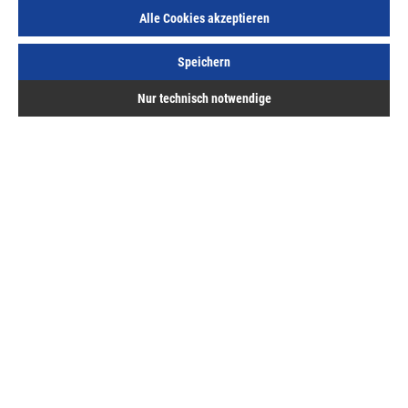
Alle Cookies akzeptieren
Speichern
Nur technisch notwendige
Dübel f. Rostrino- Verbindungsbeschlag Zinkdruckguss
Art.Nr.:
259131207
676,28 €
/ 100 Stück
inkl. MwSt, zzgl. Versand
Sofort lieferbar.