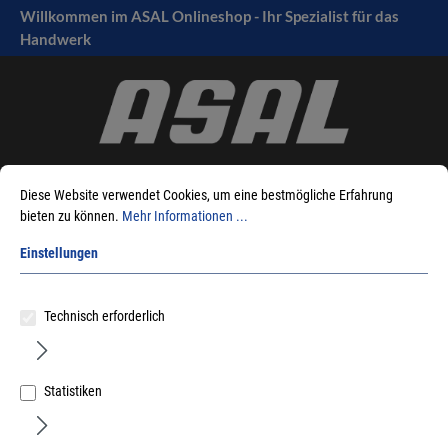
Willkommen im ASAL Onlineshop - Ihr Spezialist für das
tinhalt springen
Handwerk
Diese Website verwendet Cookies, um eine bestmögliche Erfahrung
bieten zu können.
Mehr Informationen ...
Einstellungen
Sie sind hier:
Produkte
Möbelbeschläge
Verbindungsbeschläge
Rostrino
Technisch erforderlich
Sortieren nach
Statistiken