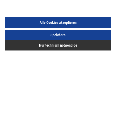
Alle Cookies akzeptieren
BKV Türschwelle Eifel 140-TB E6/EV1 grau *Fixmaß*
Länge 1180mm, zweiteilig
Speichern
Art.Nr.:
59550972
Nur technisch notwendige
122,36 €
/ 1 Stück
inkl. MwSt, zzgl. Versand
Sofort lieferbar.