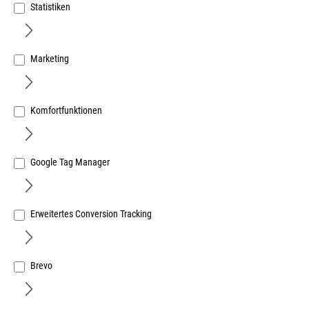
Statistiken
Marketing
BKV Türschwelle Eifel RS-85-TB EV1/grau RAL 9006
Renovierungsschwelle, zweiteilig
Art.Nr.:
59550955
Komfortfunktionen
27,84 €
/ 1 Meter
inkl. MwSt, zzgl. Versand
Google Tag Manager
Sofort lieferbar.
Erweitertes Conversion Tracking
Brevo