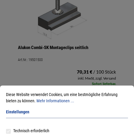
Alukon Combi-SK Montageclips seitlich
Art.Nr.:
19501500
70,31 €
/ 100 Stück
inkl. MwSt, zzgl. Versand
Sofort lieferbar.
Diese Website verwendet Cookies, um eine bestmögliche Erfahrung
bieten zu können.
Mehr Informationen ...
Einstellungen
RESTPOSTEN
Technisch erforderlich