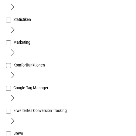
Statistiken
Marketing
Alukon Combi SK 53/32/14 EV1 Rollladenführung EV1
eloxiert 53mm Breit
Art.Nr.:
19502500
Komfortfunktionen
27,45 €
/ 1 Meter
inkl. MwSt, zzgl. Versand
Sofort lieferbar.
Google Tag Manager
Erweitertes Conversion Tracking
RESTPOSTEN
Brevo