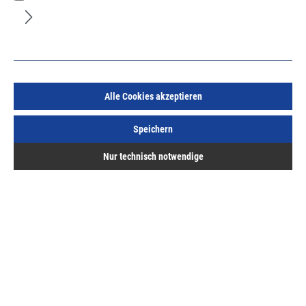
Alukon Combi SK 53/32/14 C 33 Rollladenführung
Alle Cookies akzeptieren
mittelbronze 53mm Breit
Art.Nr.:
19502600
Speichern
27,49 €
/ 1 Meter
Nur technisch notwendige
inkl. MwSt, zzgl. Versand
Sofort lieferbar.