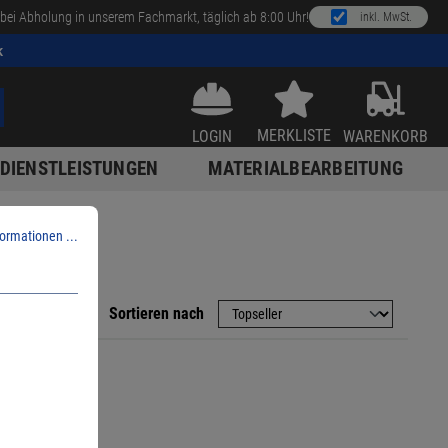
bei Abholung in unserem Fachmarkt, täglich ab 8:00 Uhr!
inkl. MwSt.
k
MERKLISTE
LOGIN
WARENKORB
DIENSTLEISTUNGEN
MATERIALBEARBEITUNG
ormationen ...
Sortieren nach