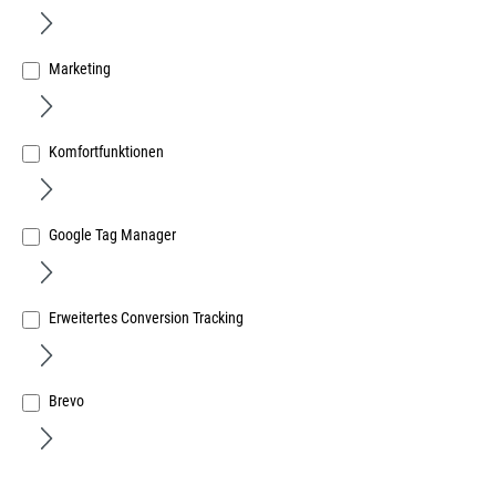
Marketing
Komfortfunktionen
Profilzylinder-Montagestange Länge 350 mm ohne
Schließfunktion, Material Messing
Art.Nr.:
87099800
Google Tag Manager
46,41 €
/ 1 Stück
inkl. MwSt, zzgl. Versand
Sofort lieferbar.
Erweitertes Conversion Tracking
Brevo