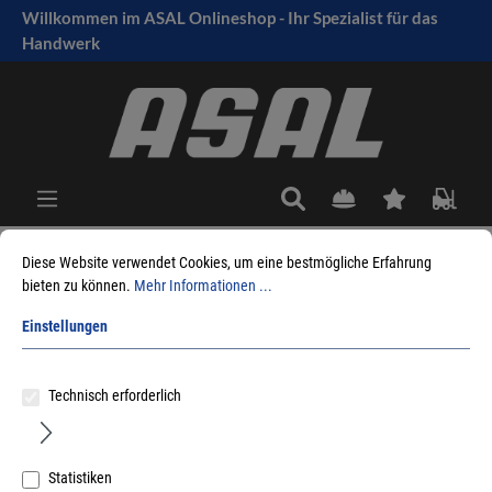
Willkommen im ASAL Onlineshop - Ihr Spezialist für das
tinhalt springen
Handwerk
Diese Website verwendet Cookies, um eine bestmögliche Erfahrung
bieten zu können.
Mehr Informationen ...
Sie sind hier:
Produkte
Sicherheitstechnik
Schließzylinder mechanisch
Zubehör
Neubauschlüssel
Einstellungen
Sortieren nach
Technisch erforderlich
Statistiken