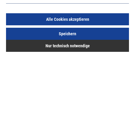
Alle Cookies akzeptieren
Speichern
Abus Neubauschlüssel BS uni aus Metall mit
Nur technisch notwendige
Messeinrichtung
Art.Nr.:
82095300
22,86 €
/ 1 Stück
inkl. MwSt, zzgl. Versand
Sofort lieferbar.