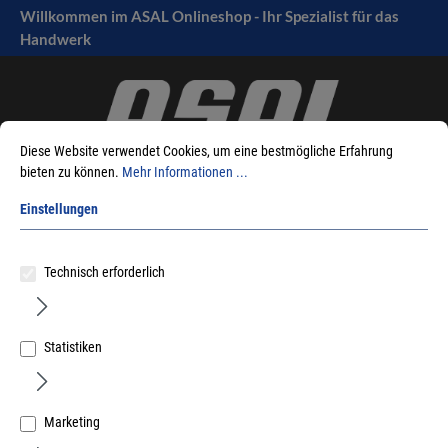
Willkommen im ASAL Onlineshop - Ihr Spezialist für das
tinhalt springen
Handwerk
Diese Website verwendet Cookies, um eine bestmögliche Erfahrung
bieten zu können.
Mehr Informationen ...
Einstellungen
Sie sind hier:
Produkte
Sicherheitstechnik
Warnmelder
Technisch erforderlich
Testspray für Rauchmelder
Statistiken
Sortieren nach
Marketing