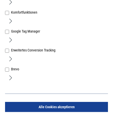
Komfortfunktionen
Google Tag Manager
Abus Test-Spray RM 125 ml zur Funktionsprüfung von
Rauchwarnmeldern
Erweitertes Conversion Tracking
Art.Nr.:
54329624
19,94 €
/ 1 Stück
inkl. MwSt, zzgl. Versand
Brevo
Sofort lieferbar.
Alle Cookies akzeptieren