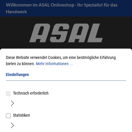
Willkommen im ASAL Onlineshop - Ihr Spezialist für das
tinhalt springen
Handwerk
Diese Website verwendet Cookies, um eine bestmögliche Erfahrung
bieten zu können.
Mehr Informationen ...
Einstellungen
Sie sind hier:
Produkte
Terrassen-/Gartenbau
Zusatzprodukte
Eurotec - Werkzeug
Technisch erforderlich
Sortieren nach
Statistiken