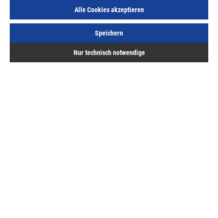
Alle Cookies akzeptieren
Speichern
Nur technisch notwendige
Steinplattenheber 30-50 cm max. Nennbelastbarkeit
von 25 kg
Art.Nr.:
603001145
72,69 €
/ 1 Stück
inkl. MwSt, zzgl. Versand
Lieferzeit auf Anfrage