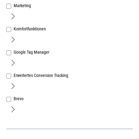
Marketing
Komfortfunktionen
Spannzwinge mit aufsteckbaren Kunststoff-Backen
Google Tag Manager
Abmessung L830 x B270 x H55mm Eurotec
Art.Nr.:
603000001
56,41 €
/ 1 Stück
Erweitertes Conversion Tracking
inkl. MwSt, zzgl. Versand
Sofort lieferbar.
Brevo