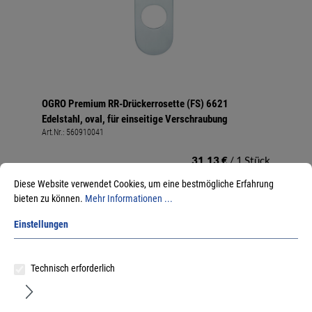
OGRO Premium RR-Drückerrosette (FS) 6621
Edelstahl, oval, für einseitige Verschraubung
Art.Nr.:
560910041
31,13 €
/ 1 Stück
inkl. MwSt, zzgl. Versand
Diese Website verwendet Cookies, um eine bestmögliche Erfahrung
Sofort lieferbar.
bieten zu können.
Mehr Informationen ...
Einstellungen
Technisch erforderlich