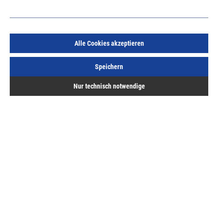
Alle Cookies akzeptieren
OGRO Core+ FS-Wechselgarnitur 8100/7051 PZ
Speichern
Edelstahl, 9 mm, mit ovalem Kurzschild, Klasse 4
Art.Nr.:
56090050
Nur technisch notwendige
91,26 €
/ 1 Garnitur
inkl. MwSt, zzgl. Versand
Lieferzeit auf Anfrage