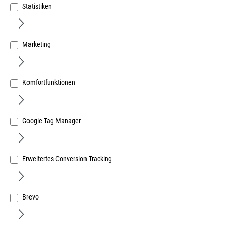
Statistiken
Marketing
OGRO Halber Panikstift FS120 (Gewindeteil) 46 mm 9
mm, Maß Ti (bis Mitte Türschloss) 15 - 22 mm
Komfortfunktionen
Art.Nr.:
560910110
11,61 €
/ 1 Stück
Google Tag Manager
inkl. MwSt, zzgl. Versand
Sofort lieferbar.
Erweitertes Conversion Tracking
Brevo