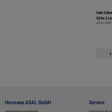
Fuhr Falle
U24x 5 Lin
Art.Nr.:
5457
RNFP58684
Länge: 23
212mm oh
Hermann ASAL GmbH
Service
Unternehmenswebseite
Kataloge & Bros