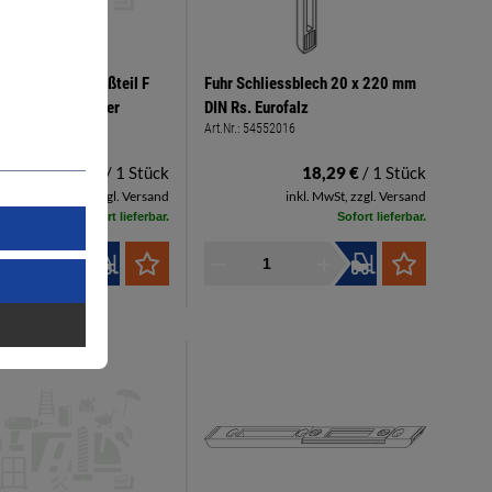
len/Riegelschließteil F
Fuhr Schliessblech 20 x 220 mm
212 Links Fuhr silber
DIN Rs. Eurofalz
45720120
Art.Nr.:
54552016
20,97 €
/ 1 Stück
18,29 €
/ 1 Stück
inkl. MwSt, zzgl. Versand
inkl. MwSt, zzgl. Versand
Sofort lieferbar.
Sofort lieferbar.