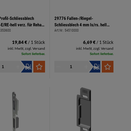
rofil-Schliessblech
29776 Fallen-/Riegel-
E/RE-hell verz. für Rehau
Schliessblech 4 mm ls/rs. hell
4353600
Art.Nr.:
54510000
it AT- Stück 116-06-5
verzinkt
19,84 €
/ 1 Stück
6,69 €
/ 1 Stück
inkl. MwSt, zzgl. Versand
inkl. MwSt, zzgl. Versand
Sofort lieferbar.
Sofort lieferbar.