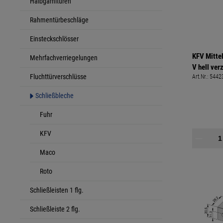
Halbgarnituren
Rahmentürbeschläge
Einsteckschlösser
KFV Mitte
Mehrfachverriegelungen
V hell ver
Fluchttürverschlüsse
Art.Nr.:
5442
Größe: 208
Schließbleche
Fuhr
KFV
Maco
Roto
Schließleisten 1 flg.
Schließleiste 2 flg.