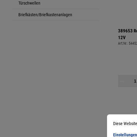
Türschwellen
Briefkästen/Briefkastenanlagen
389653 Ro
12V
Art.Nr.:
5445
Diese Website
Einstellungen