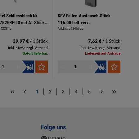
el Schliessblech Nr.
KFV Fallen-Austausch-Stück
752ERH LS mit AT-Stück
116.08 hell-verz.
4423840
Art.Nr.:
54346920
 Nirosta matt gebürstet
 einschlagend
39,97 €
/ 1 Stück
7,62 €
/ 1 Stück
inkl. MwSt, zzgl. Versand
inkl. MwSt, zzgl. Versand
Sofort lieferbar.
Lieferzeit auf Anfrage
1
2
3
4
5
Folge uns
Instagram