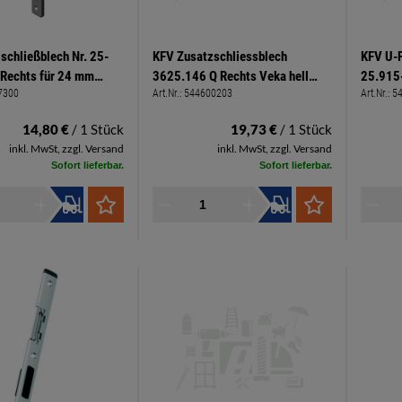
schließblech Nr. 25-
KFV Zusatzschliessblech
KFV U-P
 Rechts für 24 mm
3625.146 Q Rechts Veka hell
25.915-
7300
Art.Nr.:
544600203
Art.Nr.:
5
ell verz
verz. + 2 Endkappen
S 730 m
14,80 €
/ 1 Stück
19,73 €
/ 1 Stück
inkl. MwSt, zzgl. Versand
inkl. MwSt, zzgl. Versand
Sofort lieferbar.
Sofort lieferbar.