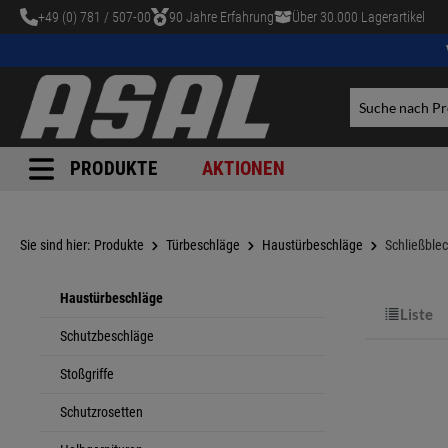
+49 (0) 781 / 507-00
90 Jahre Erfahrung
Über 30.000 Lagerartikel
tinhalt springen
PRODUKTE
AKTIONEN
Sie sind hier:
Produkte
Türbeschläge
Haustürbeschläge
Schließble
Haustürbeschläge
Liste
Schutzbeschläge
Stoßgriffe
Schutzrosetten