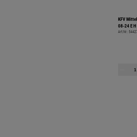
KFV Mittel
08-24 E H
Art.Nr.:
5442
Falztiefe h