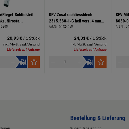
n/Riegel-Schließteil
KFV Zusatzschliessblech
KFV Mitt
ks, Nirosta,
2315.530-1-G hell verz. 4 mm
8050-0
10200
Art.Nr.:
54424450
Art.Nr.:
5
L1 mit verstellb.
Falzluft, 15 mm Achsmaß
115-34,
2mm mit Endkappen /
Stumpf
20,93 €
/ 1 Stück
24,31 €
/ 1 Stück
ne Endkappen
inkl. MwSt, zzgl. Versand
inkl. MwSt, zzgl. Versand
Lieferzeit auf Anfrage
Lieferzeit auf Anfrage
Bestellung & Lieferung
chüren
Widerrufsbelehrung