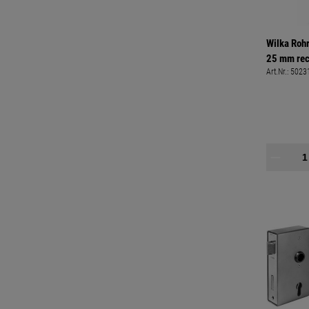
Wilka Roh
25 mm rec
Art.Nr.:
5023
245 x 24 
vorstehen