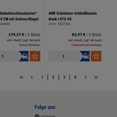
hiebetürschlosskasten*
AMF Schiebetor-Schließkasten
0 ZW mit Schloss/Riegel
blank 147S-40
0204600
Art.Nr.:
50207300
179,57 €
/ 1 Stück
83,97 €
/ 1 Stück
inkl. MwSt, zzgl. Versand
inkl. MwSt, zzgl. Versand
Sofort lieferbar.
Lieferzeit auf Anfrage
1
2
3
4
Folge uns
Instagram