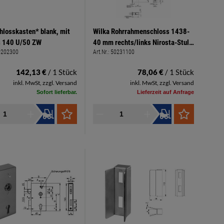
losskasten* blank, mit
Wilka Rohrrahmenschloss 1438-
s 140 U/50 ZW
40 mm rechts/links Nirosta-Stulp
0202300
Art.Nr.:
50231100
245 x 24 x 3 mm
142,13 €
/ 1 Stück
78,06 €
/ 1 Stück
inkl. MwSt, zzgl. Versand
inkl. MwSt, zzgl. Versand
Sofort lieferbar.
Lieferzeit auf Anfrage