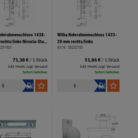
Rohrrahmenschloss 1438-
Wilka Rohrrahmenschloss 1433-
echts/links Nirosta-Stulp
20 mm rechts/links
0231300
Art.Nr.:
50232700
24 x 3 mm
71,38 €
/ 1 Stück
51,86 €
/ 1 Stück
inkl. MwSt, zzgl. Versand
inkl. MwSt, zzgl. Versand
Sofort lieferbar.
Sofort lieferbar.