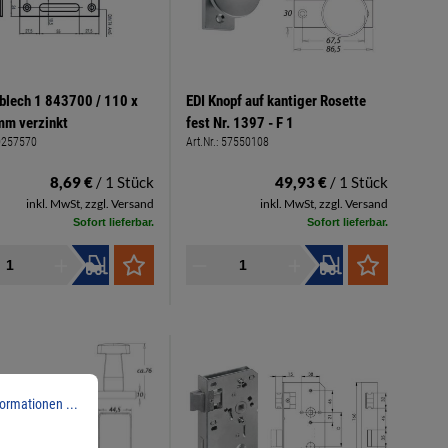
blech 1 843700 / 110 x
EDI Knopf auf kantiger Rosette
mm verzinkt
fest Nr. 1397 - F 1
0257570
Art.Nr.:
57550108
8,69 €
/ 1 Stück
49,93 €
/ 1 Stück
inkl. MwSt, zzgl. Versand
inkl. MwSt, zzgl. Versand
Sofort lieferbar.
Sofort lieferbar.
ormationen ...