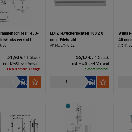
rrahmenschloss 1433-
EDI ZT-Drückerlochteil 108 Z 8
Wilka 
hts/links verzinkt
mm - Edelstahl
45 mm r
3700
Art.Nr.:
57510122
Art.Nr.:
5
245 x 
51,90 €
/ 1 Stück
16,17 €
/ 1 Stück
inkl. MwSt, zzgl. Versand
inkl. MwSt, zzgl. Versand
Lieferzeit auf Anfrage
Sofort lieferbar.