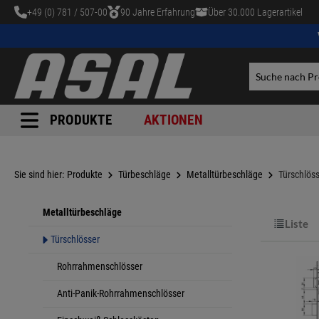
+49 (0) 781 / 507-00
90 Jahre Erfahrung
Über 30.000 Lagerartikel
tinhalt springen
PRODUKTE
AKTIONEN
Sie sind hier:
Produkte
Türbeschläge
Metalltürbeschläge
Türschlös
Metalltürbeschläge
Liste
Türschlösser
Rohrrahmenschlösser
Anti-Panik-Rohrrahmenschlösser