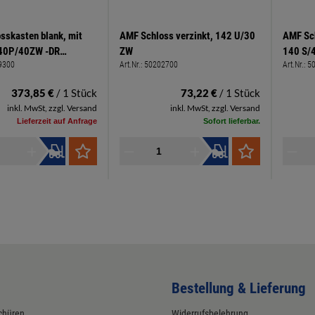
sskasten blank, mit
AMF Schloss verzinkt, 142 U/30
AMF Sc
140P/40ZW -DR
ZW
140 S/4
9300
Art.Nr.:
50202700
Art.Nr.:
5
373,85 €
/ 1 Stück
73,22 €
/ 1 Stück
inkl. MwSt, zzgl. Versand
inkl. MwSt, zzgl. Versand
Lieferzeit auf Anfrage
Sofort lieferbar.
Bestellung & Lieferung
chüren
Widerrufsbelehrung