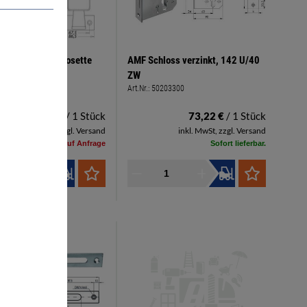
pf auf kantiger Rosette
AMF Schloss verzinkt, 142 U/40
 1386 - F 1
ZW
7550107
Art.Nr.:
50203300
64,65 €
/ 1 Stück
73,22 €
/ 1 Stück
inkl. MwSt, zzgl. Versand
inkl. MwSt, zzgl. Versand
Lieferzeit auf Anfrage
Sofort lieferbar.