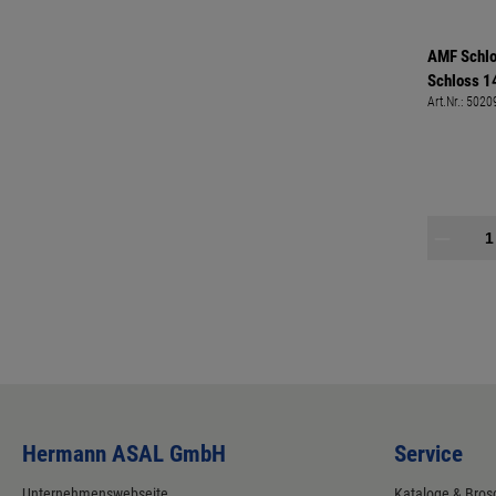
AMF Schlo
Schloss 
Art.Nr.:
5020
Funktion E
Hermann ASAL GmbH
Service
Unternehmenswebseite
Kataloge & Bros