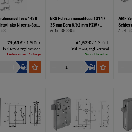
rrahmenschloss 1438-
BKS Rohrrahmenschloss 1314 /
AMF Sch
hts/links Nirosta-Stulp
35 mm Dorn 8/92 mm PZW /
Schlos
1500
Art.Nr.:
50400055
Art.Nr.:
5
x 3 mm, 5 mm
Stulp 245 x 24 x 3 mm eckig
d
79,63 €
/ 1 Stück
61,57 €
/ 1 Stück
inkl. MwSt, zzgl. Versand
inkl. MwSt, zzgl. Versand
Lieferzeit auf Anfrage
Sofort lieferbar.