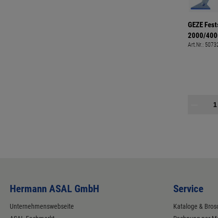
GEZE Fest
2000/4000 
Art.Nr.:
5073
ausschaltb
Hermann ASAL GmbH
Service
Unternehmenswebseite
Kataloge & Bros