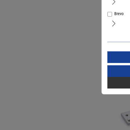
Brevo
GEZE Norm
1500 silb
Art.Nr.:
5076