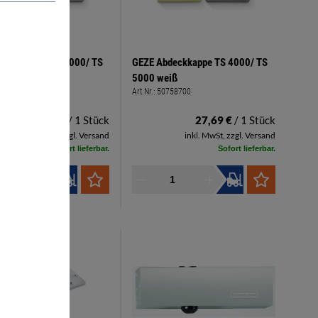
bdeckkappe TS 4000/ TS
GEZE Abdeckkappe TS 4000/ TS
bronze
5000 weiß
0758600
Art.Nr.:
50758700
23,20 €
/ 1 Stück
27,69 €
/ 1 Stück
inkl. MwSt, zzgl. Versand
inkl. MwSt, zzgl. Versand
Sofort lieferbar.
Sofort lieferbar.