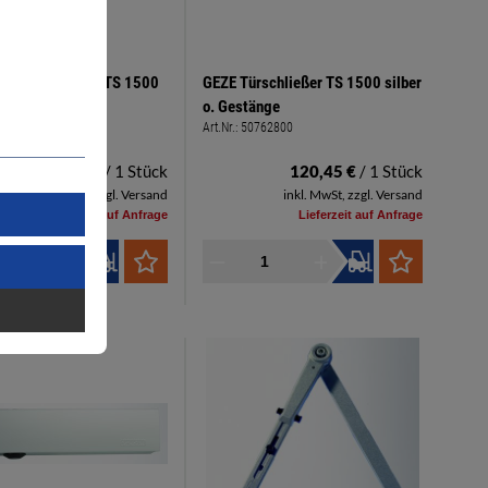
ontageplatte zu TS 1500
GEZE Türschließer TS 1500 silber
o. Gestänge
0765584
Art.Nr.:
50762800
21,80 €
/ 1 Stück
120,45 €
/ 1 Stück
inkl. MwSt, zzgl. Versand
inkl. MwSt, zzgl. Versand
Lieferzeit auf Anfrage
Lieferzeit auf Anfrage