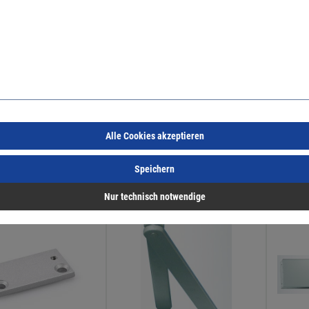
algestänge zu TS
GEZE Montageplatte zu TS 1500
GEZE M
er
weiß RAL 9016
silber
2803
Art.Nr.:
50765585
Art.Nr.:
5
21,73 €
/ 1 Stück
21,80 €
/ 1 Stück
inkl. MwSt, zzgl. Versand
inkl. MwSt, zzgl. Versand
Alle Cookies akzeptieren
Lieferzeit auf Anfrage
Lieferzeit auf Anfrage
Speichern
Nur technisch notwendige