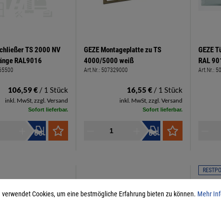
chließer TS 2000 NV
GEZE Montageplatte zu TS
GEZE Tü
tänge RAL9016
4000/5000 weiß
RAL 90
65500
Art.Nr.:
507329000
Art.Nr.:
5
106,59 €
/ 1 Stück
16,55 €
/ 1 Stück
inkl. MwSt, zzgl. Versand
inkl. MwSt, zzgl. Versand
Sofort lieferbar.
Sofort lieferbar.
RESTP
 verwendet Cookies, um eine bestmögliche Erfahrung bieten zu können.
Mehr Inf