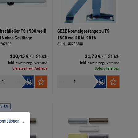
rschließer TS 1500 weiß
GEZE Normalgestänge zu TS
16 ohne Gestänge
1500 weiß RAL 9016
0762802
Art.Nr.:
50762805
120,45 €
/ 1 Stück
21,73 €
/ 1 Stück
inkl. MwSt, zzgl. Versand
inkl. MwSt, zzgl. Versand
Lieferzeit auf Anfrage
Sofort lieferbar.
OSTEN
ormationen ...