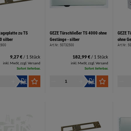
ageplatte zu TS
GEZE Türschließer TS 4000 ohne
GEZE T
 silber
Gestänge - silber
ohne Ge
2800
Art.Nr.:
50732500
Art.Nr.:
5
9,27 €
/ 1 Stück
182,99 €
/ 1 Stück
inkl. MwSt, zzgl. Versand
inkl. MwSt, zzgl. Versand
Sofort lieferbar.
Sofort lieferbar.