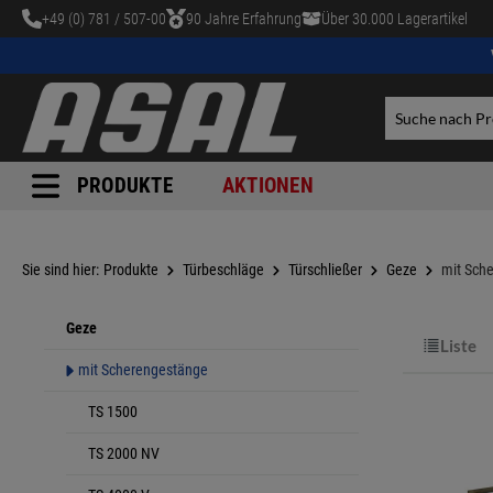
+49 (0) 781 / 507-00
90 Jahre Erfahrung
Über 30.000 Lagerartikel
tinhalt springen
PRODUKTE
AKTIONEN
Sie sind hier:
Produkte
Türbeschläge
Türschließer
Geze
mit Sch
Geze
Liste
mit Scherengestänge
TS 1500
TS 2000 NV