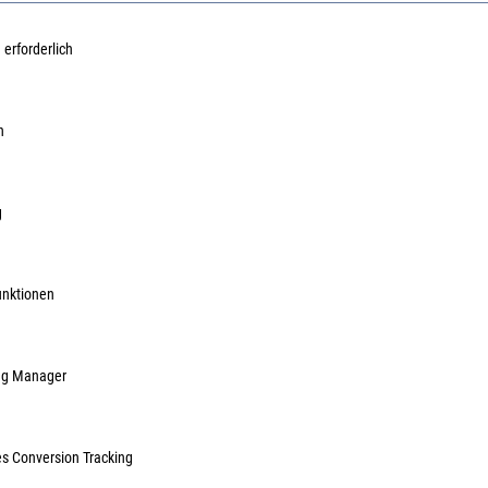
 erforderlich
zfutterwinkel zu TS
GEZE Abdeckkappe TS 4000/ TS
GEZE A
00 silber
5000 silber
5000 d'
n
3000
Art.Nr.:
50758500
Art.Nr.:
5
60,77 €
/ 1 Stück
27,69 €
/ 1 Stück
inkl. MwSt, zzgl. Versand
inkl. MwSt, zzgl. Versand
g
Sofort lieferbar.
Sofort lieferbar.
unktionen
ag Manager
es Conversion Tracking