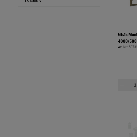
TS 4000 V
GEZE Mont
4000/5000
Art.Nr.:
5073