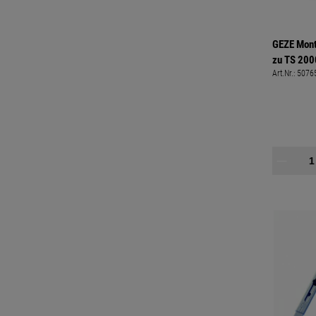
GEZE Mont
zu TS 200
Art.Nr.:
5076