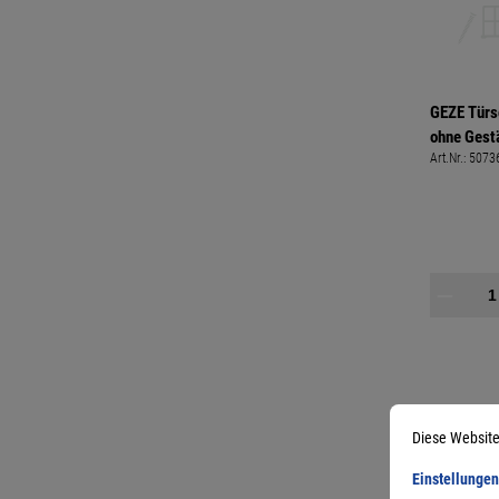
GEZE Türs
ohne Ges
Art.Nr.:
5073
Diese Website
Einstellungen