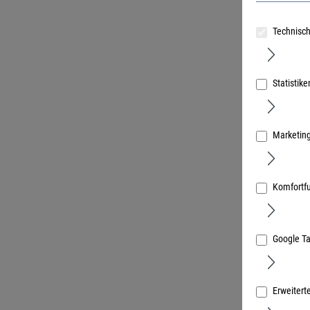
Technisch
GEZE Stur
4000 / 50
Statistike
Art.Nr.:
5073
Marketin
Komfortf
Google T
Erweitert