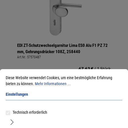
EDI ZT-Schutzwechselgarnitur Lima ES0 Alu F1 PZ 72
mm, Gehrungsdrücker 108Z, 258440
Art.Nr.:
57570487
67,63 €
/ 1 Stück
inkl. MwSt, zzgl. Versand
Diese Website verwendet Cookies, um eine bestmögliche Erfahrung
Sofort lieferbar.
bieten zu können.
Mehr Informationen ...
Einstellungen
Technisch erforderlich