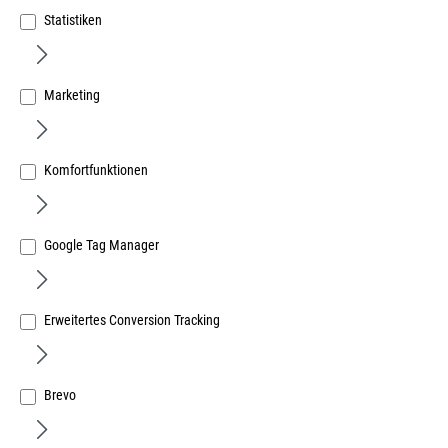
Statistiken
Marketing
EDI Innen-Drückerrosette - F 1 mit
Metallunterkonstruktion M 5 Verschraubung
Komfortfunktionen
Art.Nr.:
57570042
22,54 €
/ 1 Stück
Google Tag Manager
inkl. MwSt, zzgl. Versand
Sofort lieferbar.
Erweitertes Conversion Tracking
Brevo