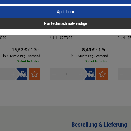
Speichern
Nur technisch notwendige
.-Set für Schutzbeschl.
EDI Befest.-Set für Schutzbeschl.
EDI Bef
35-45mm 3 x
8mm/Tst.45-55mm 3 x
8mm/Ts
0250
Art.Nr.:
57570251
Art.Nr.:
5
 M6x50, 1 x W-Stift
Schrauben M6x60, 1 x W-Stift
Schraub
8x115 mm
8x130
15,57 €
/ 1 Set
8,43 €
/ 1 Set
inkl. MwSt, zzgl. Versand
inkl. MwSt, zzgl. Versand
Sofort lieferbar.
Sofort lieferbar.
Bestellung & Lieferung