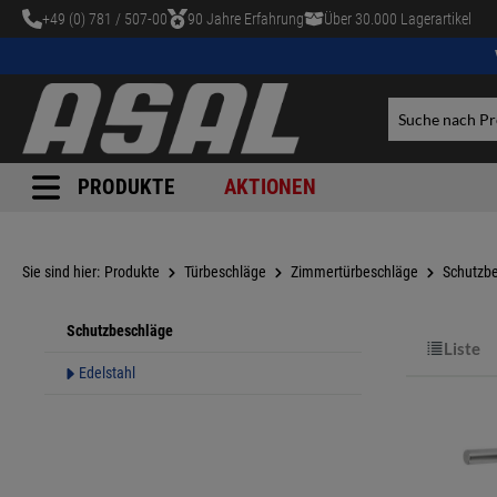
+49 (0) 781 / 507-00
90 Jahre Erfahrung
Über 30.000 Lagerartikel
tinhalt springen
PRODUKTE
AKTIONEN
Sie sind hier:
Produkte
Türbeschläge
Zimmertürbeschläge
Schutzb
Schutzbeschläge
Liste
Edelstahl