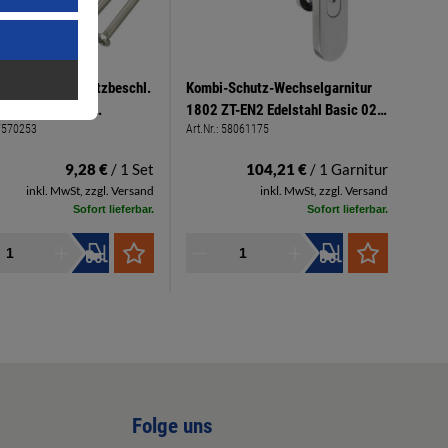
est.-Set für Schutzbeschl.
Kombi-Schutz-Wechselgarnitur
t.65-75mm 3 x
1802 ZT-EN2 Edelstahl Basic 02,
7570253
Art.Nr.:
58061175
en M6x80, 1 x W-Stift
Edelstahl matt, DIN links 17736 -
 mm
Langschild / Rosette
9,28 €
/ 1 Set
104,21 €
/ 1 Garnitur
inkl. MwSt, zzgl. Versand
inkl. MwSt, zzgl. Versand
Sofort lieferbar.
Sofort lieferbar.
Folge uns