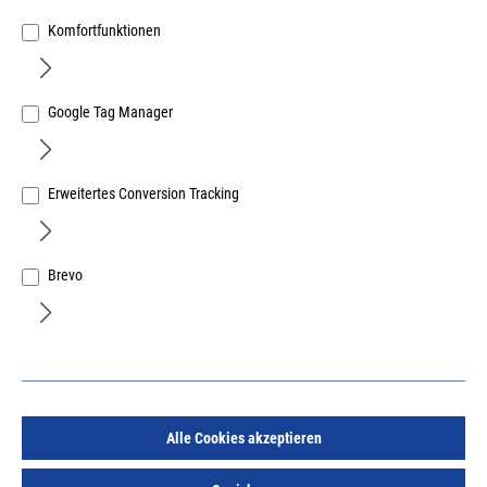
Komfortfunktionen
Google Tag Manager
KWS Trennwandstütze 4006.06 - 150 mm hoch
verzinkt mit flacher Auflage zum Aufschrauben
Erweitertes Conversion Tracking
Art.Nr.:
53401603
23,11 €
/ 1 Stück
inkl. MwSt, zzgl. Versand
Brevo
Sofort lieferbar.
Alle Cookies akzeptieren