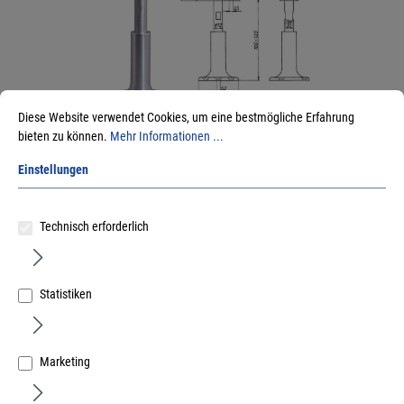
Diese Website verwendet Cookies, um eine bestmögliche Erfahrung
DENI Trennwandstütze 5247 E8/E6 silber eloxiert mit
bieten zu können.
Mehr Informationen ...
Auflagewinkel, Höhe 100-120mm
Einstellungen
Art.Nr.:
53902012
75,12 €
/ 1 Stück
Technisch erforderlich
inkl. MwSt, zzgl. Versand
Sofort lieferbar.
Statistiken
Marketing