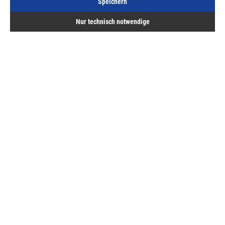
Speichern
Nur technisch notwendige
KWS Trennwandstütze 4002.06 - 100 mm hoch
verzinkt mit flacher Auflage zum Aufschrauben
Art.Nr.:
53401601
20,54 €
/ 1 Stück
inkl. MwSt, zzgl. Versand
Sofort lieferbar.