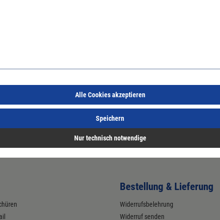
l.
r den rauen Betrieb mit hohen mechanischen, physikalischen und chemis
DE 0100 Teil 704.
chließenden Deckeln.
stung.
Alle Cookies akzeptieren
Speichern
Nur technisch notwendige
Bestellung & Lieferung
chüren
Widerrufsbelehrung
il
Widerruf senden