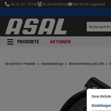
+49 (0) 781 / 507-00
90 Jahre Erfahrung
Über 30.000 Lagerartikel
tinhalt springen
PRODUKTE
AKTIONEN
Sie sind hier:
Produkte
Handwerkzeuge
Stromverteilung und Licht
S
Diese Website
Einstellungen