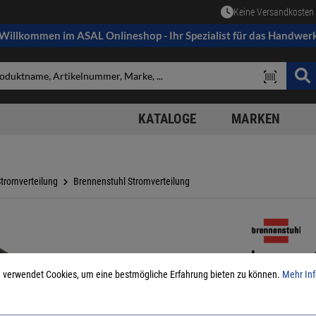
Keine Versandkosten 
Willkommen im ASAL Onlineshop - Ihr Spezialist für das Handwer
KATALOGE
MARKEN
tromverteilung
Brennenstuhl Stromverteilung
brennens
 verwendet Cookies, um eine bestmögliche Erfahrung bieten zu können.
Mehr Inf
H07RNF 3G
Art.Nr.:
3569214
Lief.-ArtNr.:
109