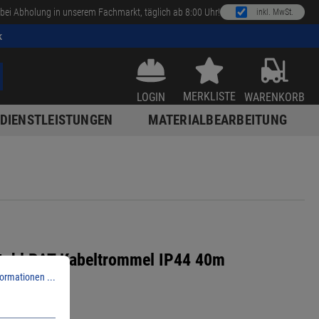
bei Abholung in unserem Fachmarkt, täglich ab 8:00 Uhr!
inkl. MwSt.
k
MERKLISTE
LOGIN
WARENKORB
DIENSTLEISTUNGEN
MATERIALBEARBEITUNG
tuhl BAT Kabeltrommel IP44 40m
ormationen ...
1,5
7
8490001