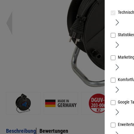
Technisch
Statistike
Marketin
Komfortf
Google T
Erweitert
Beschreibung
Bewertungen