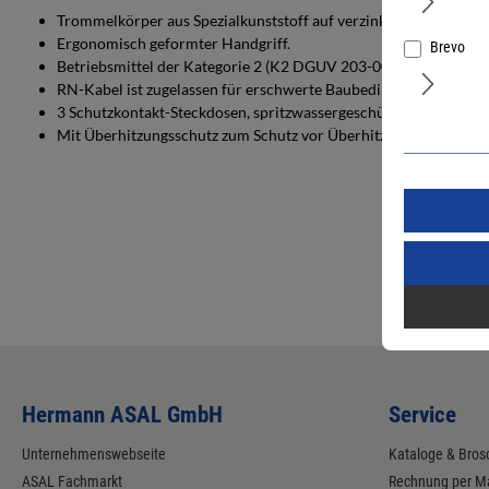
Trommelkörper aus Spezialkunststoff auf verzinktem Tragegestel
Ergonomisch geformter Handgriff.
Brevo
Betriebsmittel der Kategorie 2 (K2 DGUV 203-005): Einsatz fü
RN-Kabel ist zugelassen für erschwerte Baubedingungen nach V
3 Schutzkontakt-Steckdosen, spritzwassergeschützt, mit selbsts
Mit Überhitzungsschutz zum Schutz vor Überhitzung und Überla
Hermann ASAL GmbH
Service
Unternehmenswebseite
Kataloge & Bros
ASAL Fachmarkt
Rechnung per Ma