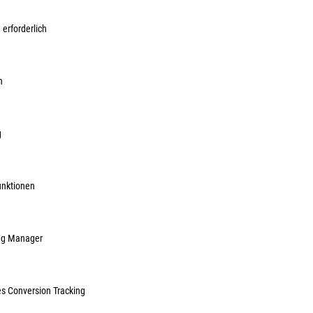
Herst.-ArtNr.:
10
 erforderlich
78,93 €
ME:
Stück
| VE:
1
inkl. MwSt, zzg
n
Sofort lieferbar.
g
unktionen
ag Manager
es Conversion Tracking