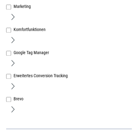
Marketing
Komfortfunktionen
Google Tag Manager
Erweitertes Conversion Tracking
fischer Justierschraube JUSS 6x70
selbstbohrend
Art.Nr.:
670590410
Brevo
Lief.-ArtNr.:
059041
Herst.-ArtNr.:
59041
29,37 €
/ 100 Stück
ME:
Stück
| VE:
100
| PE:
100
inkl. MwSt, zzgl. Versand