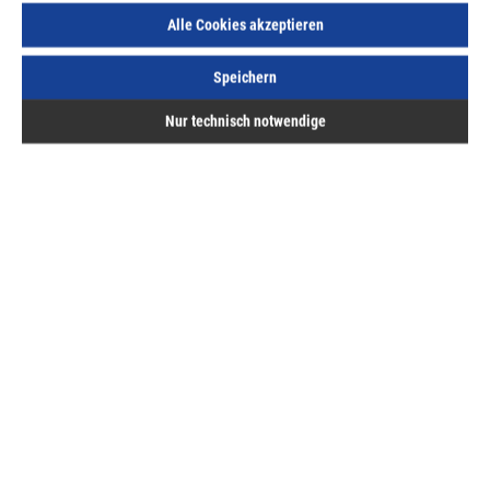
Alle Cookies akzeptieren
Sofort lieferbar.
Speichern
Nur technisch notwendige
Beschreibung
fischer Justierschrauben selbstbohrend JUSS Ohne
Vorbohren, zur stufenlosen Justierung von Holz-
Unterkonstruktionen. Geeigne…
Mehr
Bewertungen