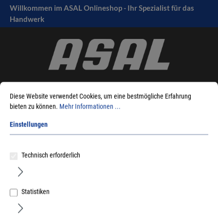
Willkommen im ASAL Onlineshop - Ihr Spezialist für das
tinhalt springen
Handwerk
Diese Website verwendet Cookies, um eine bestmögliche Erfahrung
bieten zu können.
Mehr Informationen ...
Einstellungen
Sie sind hier:
Produkte
Befestigungstechnik
Schrauben
Justierschrauben
Justierschrauben + Dübel
Technisch erforderlich
Statistiken