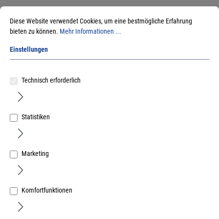
Diese Website verwendet Cookies, um eine bestmögliche Erfahrung
bieten zu können.
Mehr Informationen ...
Einstellungen
fischer Justierschraube JUSS 6x80 selbstbohrend
Technisch erforderlich
Art.Nr.:
670590420
32,40 €
/ 100 Stück
Statistiken
inkl. MwSt, zzgl. Versand
Sofort lieferbar.
Marketing
Komfortfunktionen