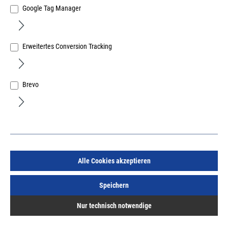
Google Tag Manager
Erweitertes Conversion Tracking
fischer Justierschraube JUSS 6x60 selbstbohrend
Brevo
Art.Nr.:
670590400
26,49 €
/ 100 Stück
inkl. MwSt, zzgl. Versand
Sofort lieferbar.
Alle Cookies akzeptieren
Speichern
Nur technisch notwendige