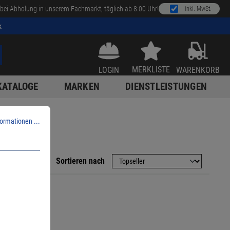
bei Abholung in unserem Fachmarkt, täglich ab 8:00 Uhr!
inkl. MwSt.
k
MERKLISTE
LOGIN
WARENKORB
KATALOGE
MARKEN
DIENSTLEISTUNGEN
ormationen ...
Sortieren nach