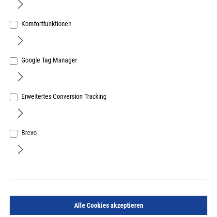
Komfortfunktionen
Google Tag Manager
Rundkopfstifte 7050, 1,6 x 30mm vermessingt
Erweitertes Conversion Tracking
Art.Nr.:
65102800
21,57 €
/ 1 Kilogramm
inkl. MwSt, zzgl. Versand
Brevo
Lieferzeit auf Anfrage
Details
Alle Cookies akzeptieren