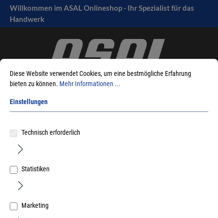
Willkommen im ASAL Onlineshop - Ihr Spezialist für das
tinhalt springen
Handwerk
Diese Website verwendet Cookies, um eine bestmögliche Erfahrung
bieten zu können.
Mehr Informationen ...
Einstellungen
Sie sind hier:
Produkte
Befestigungstechnik
Nägel
Technisch erforderlich
Rundkopfstifte vermessingt / vernickelt / Messing
Statistiken
Sortieren nach
Marketing