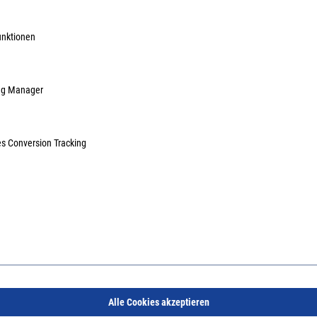
unktionen
bkloben Typ VIII, 12er
Holzschraubkloben Typ VIII a,
Holzsch
0 mm gelb verzinkt
10er Dorn / 85 mm gelb verzinkt
10er Do
ag Manager
5400
Art.Nr.:
52006000
Art.Nr.:
5
23,69 €
/ 1 Stück
10,51 €
/ 1 Stück
inkl. MwSt, zzgl. Versand
inkl. MwSt, zzgl. Versand
es Conversion Tracking
Sofort lieferbar.
Sofort lieferbar.
Alle Cookies akzeptieren