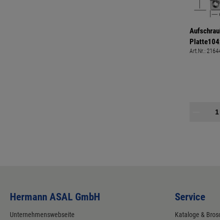
Aufschra
Platte104
Art.Nr.:
2164
Spanplatt
23mm
Hermann ASAL GmbH
Service
Unternehmenswebseite
Kataloge & Bros