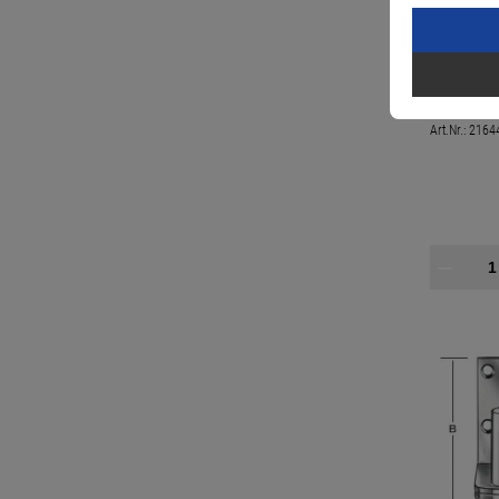
verstellb
Platte 50
Art.Nr.:
2164