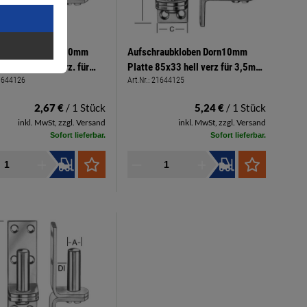
raubkloben Dorn10mm
Aufschraubkloben Dorn10mm
5x33mm hell verz. für
Platte 85x33 hell verz für 3,5mm
1644126
Art.Nr.:
21644125
Spanplattenschrauben
Spanplattenschrauben
abstand 9,3mm
Klobenabstand 26mm
2,67 €
/ 1 Stück
5,24 €
/ 1 Stück
inkl. MwSt, zzgl. Versand
inkl. MwSt, zzgl. Versand
Sofort lieferbar.
Sofort lieferbar.