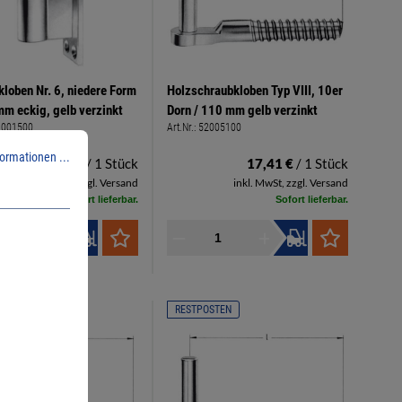
kloben Nr. 6, niedere Form
Holzschraubkloben Typ VIII, 10er
m eckig, gelb verzinkt
Dorn / 110 mm gelb verzinkt
2001500
Art.Nr.:
52005100
ormationen ...
42,42 €
/ 1 Stück
17,41 €
/ 1 Stück
inkl. MwSt, zzgl. Versand
inkl. MwSt, zzgl. Versand
Sofort lieferbar.
Sofort lieferbar.
OSTEN
RESTPOSTEN