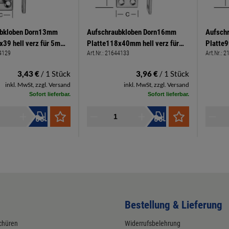
ubkloben Dorn13mm
Aufschraubkloben Dorn16mm
Aufsch
x39 hell verz für 5mm
Platte118x40mm hell verz für
Platte9
4129
Art.Nr.:
21644133
Art.Nr.:
2
enschr. Klobenabstand
5mm Spanplattenschrauben
5mm Sp
Klobenabstand 10mm
Kloben
3,43 €
/ 1 Stück
3,96 €
/ 1 Stück
inkl. MwSt, zzgl. Versand
inkl. MwSt, zzgl. Versand
Sofort lieferbar.
Sofort lieferbar.
Bestellung & Lieferung
chüren
Widerrufsbelehrung