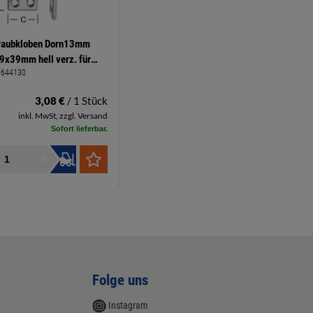
raubkloben Dorn13mm
9x39mm hell verz. für
1644130
anplattenschrauben
abstand 11mm
3,08 €
/ 1 Stück
inkl. MwSt, zzgl. Versand
Sofort lieferbar.
Folge uns
Instagram