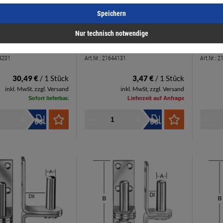
Speichern
Nur technisch notwendige
are Kloben Dorn 13mm
Aufschraubkloben Dorn16mm
Aufsch
x100m hell verzinkt
Platte104x40mm hell verz für
Platte8
4201
Art.Nr.:
21644131
Art.Nr.:
2
5mm Spanplattenschrauben
3,5mm 
Klobenabstand 23mm
Kloben
30,49 €
/ 1 Stück
3,47 €
/ 1 Stück
inkl. MwSt, zzgl. Versand
inkl. MwSt, zzgl. Versand
Sofort lieferbar.
Lieferzeit auf Anfrage