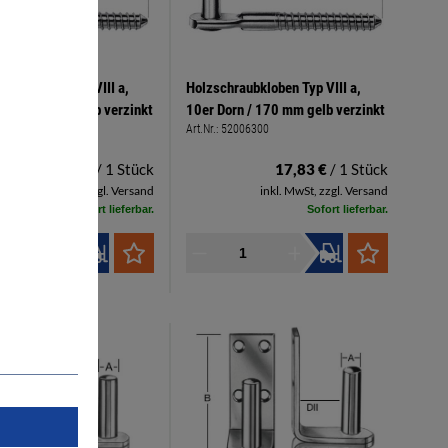
raubkloben Typ VIII a,
Holzschraubkloben Typ VIII a,
rn / 110 mm gelb verzinkt
10er Dorn / 170 mm gelb verzinkt
2006100
Art.Nr.:
52006300
12,78 €
/ 1 Stück
17,83 €
/ 1 Stück
inkl. MwSt, zzgl. Versand
inkl. MwSt, zzgl. Versand
Sofort lieferbar.
Sofort lieferbar.