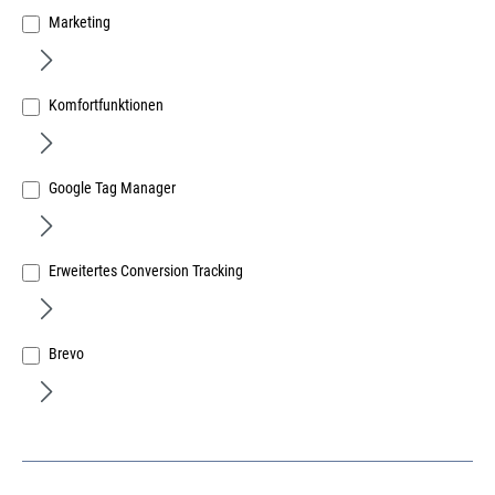
Marketing
Komfortfunktionen
Google Tag Manager
SFS Steinbohrer 5,5mm ZSD-5,5x400/300 FK < als 12
für FB-Schraube-7,5 in Hochlochziegel u.Porenbeton
Art.Nr.:
67700301
Erweitertes Conversion Tracking
61,71 €
/ 1 Stück
inkl. MwSt, zzgl. Versand
Sofort lieferbar.
Brevo
ANGEBOT