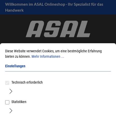
Willkommen im ASAL Onlineshop - Ihr Spezialist für das
tinhalt springen
Handwerk
Diese Website verwendet Cookies, um eine bestmögliche Erfahrung
bieten zu können.
Mehr Informationen ...
Einstellungen
Sie sind hier:
Produkte
Fensterbeschlag
Fenstermontage
Befestigung
Fensterrahmenschrauben
SFS Bohrer für Fensterrahmenschraube FB
Technisch erforderlich
Sortieren nach
Statistiken
ANGEBOT