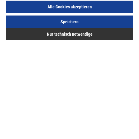
Alle Cookies akzeptieren
Speichern
Nur technisch notwendige
SFS Steinbohrer 5,0mm ZSD-5,0x400/300 FK > als 12
für FB-Schraube-7,5 in Hochlochziegel u.Porenbeton
Art.Nr.:
67700300
57,33 €
/ 1 Stück
inkl. MwSt, zzgl. Versand
Sofort lieferbar.