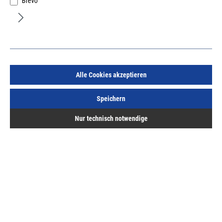
Brevo
KNIPEX Ersatzmesser für Lackabziehpinzette Nr. 15
Alle Cookies akzeptieren
Art.Nr.:
666047649
Speichern
2,76 €
/ 1 Paar
Nur technisch notwendige
inkl. MwSt, zzgl. Versand
Lieferzeit auf Anfrage