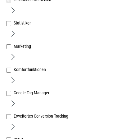
Statistiken
Marketing
KNIPEX Lackabziehpinzette Nr. 1511 120mm
Art.Nr.:
666047648
Komfortfunktionen
7,12 €
/ 1 Stück
inkl. MwSt, zzgl. Versand
Lieferzeit auf Anfrage
Google Tag Manager
Erweitertes Conversion Tracking