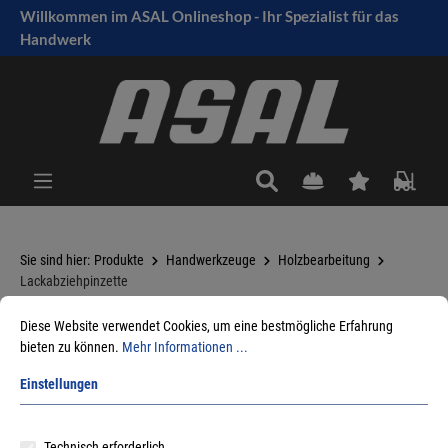
Willkommen im ASAL Onlineshop - Ihr Spezialist für das
tinhalt springen
Handwerk
Sie sind hier:
Produkte
Handwerkzeuge
Holzbearbeitung
Lackabziehpinzette
Diese Website verwendet Cookies, um eine bestmögliche Erfahrung
bieten zu können.
Mehr Informationen ...
Sortieren nach
Einstellungen
Technisch erforderlich