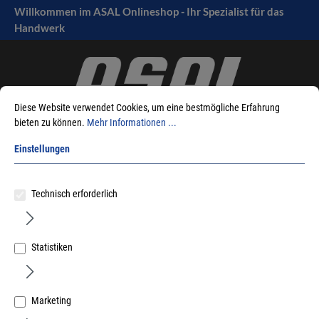
Willkommen im ASAL Onlineshop - Ihr Spezialist für das
tinhalt springen
Handwerk
Diese Website verwendet Cookies, um eine bestmögliche Erfahrung
bieten zu können.
Mehr Informationen ...
Einstellungen
Sie sind hier:
Produkte
Handwerkzeuge
Holzbearbeitung
Technisch erforderlich
Parkett-Zugeisen
Statistiken
Sortieren nach
Marketing