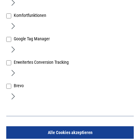
Komfortfunktionen
Google Tag Manager
Parkett-Zugeisen 430mm, mit Loch und
Filzunterlagen, Stahl lackiert
Erweitertes Conversion Tracking
Art.Nr.:
31828000
36,30 €
/ 1 Stück
inkl. MwSt, zzgl. Versand
Brevo
Sofort lieferbar.
Alle Cookies akzeptieren