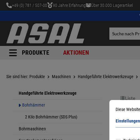
+49 (0) 781 / 507-00
90 Jahre Erfahrung
Über 30.000 Lagerartikel
tinhalt springen
PRODUKTE
AKTIONEN
Sie sind hier:
Produkte
Maschinen
Handgeführte Elektrowerkzeuge
Handgeführte Elektrowerkzeuge
Liste
Bohrhämmer
Diese Website
2 Kilo Bohrhämmer (SDS Plus)
Einstellungen
Bohrmaschinen