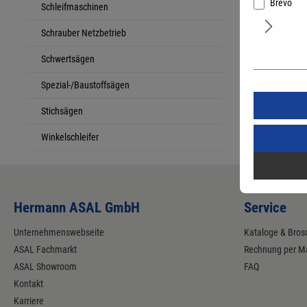
Brevo
Schleifmaschinen
Schrauber Netzbetrieb
Schwertsägen
Spezial-/Baustoffsägen
Stichsägen
Winkelschleifer
Hermann ASAL GmbH
Service
Unternehmenswebseite
Kataloge & Bros
ASAL Fachmarkt
Rechnung per Ma
ASAL Showroom
FAQ
Kontakt
Karriere