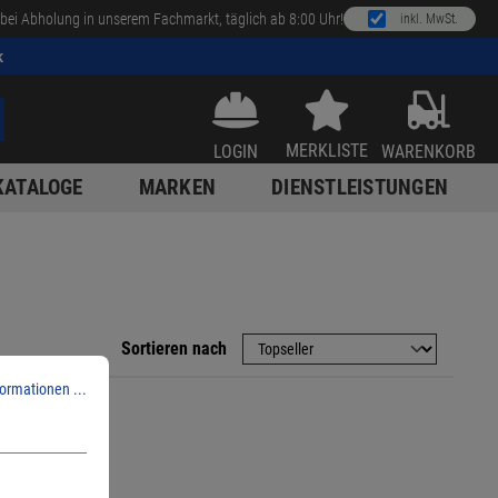
bei Abholung in unserem Fachmarkt, täglich ab 8:00 Uhr!
inkl. MwSt.
k
MERKLISTE
LOGIN
WARENKORB
KATALOGE
MARKEN
DIENSTLEISTUNGEN
Sortieren nach
ormationen ...