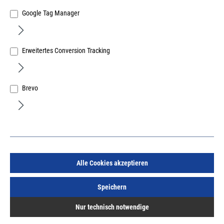
Google Tag Manager
Erweitertes Conversion Tracking
DeWALT Elektronik-Winkelschleifer 125mm 1500W
1.500W / 125mm Winkelschleifer Drehzahlelektronik
Brevo
Art.Nr.:
37432614
241,43 €
/ 1 Stück
inkl. MwSt, zzgl. Versand
Lieferzeit auf Anfrage
Alle Cookies akzeptieren
Speichern
Nur technisch notwendige