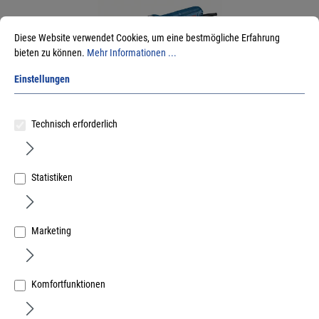
Diese Website verwendet Cookies, um eine bestmögliche Erfahrung
bieten zu können.
Mehr Informationen ...
Einstellungen
Bosch Winkelschleifer GWS 12-125 mit SDS-
Technisch erforderlich
Überwurfmutter
Art.Nr.:
34501204
89,10 €
/ 1 Stück
Statistiken
inkl. MwSt, zzgl. Versand
Sofort lieferbar.
Marketing
Komfortfunktionen