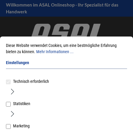
Willkommen im ASAL Onlineshop - Ihr Spezialist für das
tinhalt springen
Handwerk
Diese Website verwendet Cookies, um eine bestmögliche Erfahrung
bieten zu können.
Mehr Informationen ...
Einstellungen
Sie sind hier:
Produkte
Möbelbeschläge
Verbindungsbeschläge
Technisch erforderlich
VB 18/19, 20/21 Exzenter - Verbindungsbeschläge
Ø 30 mm, 15-16 mm Fachböden
Statistiken
Sortieren nach
Marketing
RESTPOSTEN