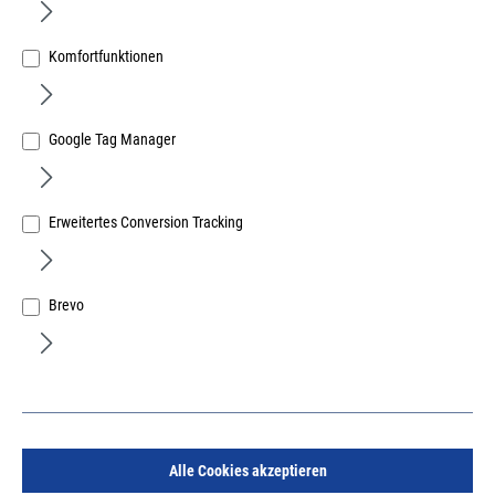
Komfortfunktionen
Google Tag Manager
Schrankverbinder VB 18/15-16 Kunstst.-weiss
Erweitertes Conversion Tracking
Art.Nr.:
251603300
89,40 €
/ 100 Stück
Brevo
inkl. MwSt, zzgl. Versand
Sofort lieferbar.
Alle Cookies akzeptieren