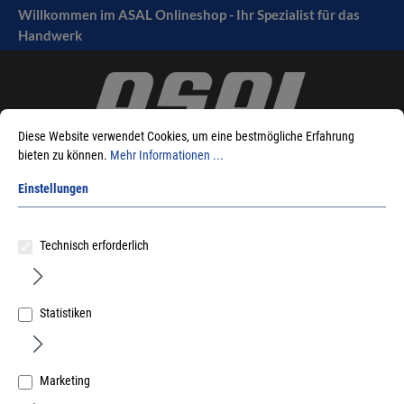
Willkommen im ASAL Onlineshop - Ihr Spezialist für das
tinhalt springen
Handwerk
Diese Website verwendet Cookies, um eine bestmögliche Erfahrung
bieten zu können.
Mehr Informationen ...
Einstellungen
Sie sind hier:
Produkte
Betriebseinrichtungen
Lager
Technisch erforderlich
Sortimentskasten
Statistiken
Sortieren nach
Marketing