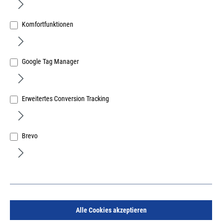
Komfortfunktionen
Google Tag Manager
Sortimentskasten Metall 440x330x50mm blau mit 23
auswechselbaren Kunststoff-Boxen
Erweitertes Conversion Tracking
Art.Nr.:
383054291
91,48 €
/ 1 Stück
inkl. MwSt, zzgl. Versand
Brevo
Lieferzeit auf Anfrage
Alle Cookies akzeptieren