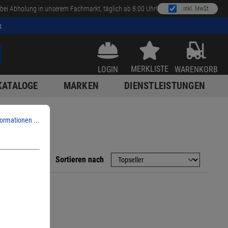
bei Abholung in unserem Fachmarkt, täglich ab 8:00 Uhr!
inkl. MwSt.
k
MERKLISTE
LOGIN
WARENKORB
KATALOGE
MARKEN
DIENSTLEISTUNGEN
ormationen ...
Sortieren nach