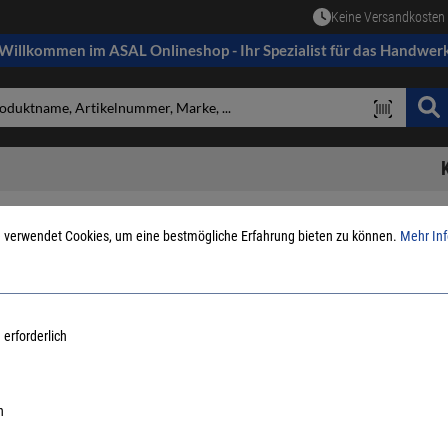
Keine Versandkosten 
Willkommen im ASAL Onlineshop - Ihr Spezialist für das Handwer
 verwendet Cookies, um eine bestmögliche Erfahrung bieten zu können.
Mehr Inf
ten
aus Metall
Kacheln
 erforderlich
n