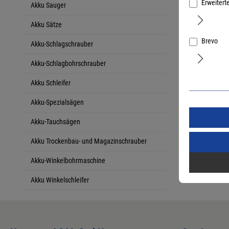
Erweitert
Akku Sauger
Akku Sätze
Brevo
Akku-Schlagschrauber
Akku-Schlagbohrschrauber
Akku Schleifer
Akku-Spezialsägen
Akku-Tauchsägen
Akku Trockenbau- und Magazinschrauber
Akku-Winkelbohrmaschine
Akku Winkelschleifer