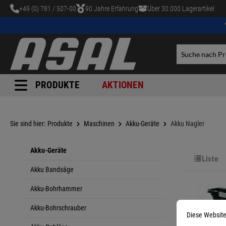
+49 (0) 781 / 507-00
90 Jahre Erfahrung
Über 30.000 Lagerartikel
tinhalt springen
PRODUKTE
AKTIONEN
Sie sind hier:
Produkte
Maschinen
Akku-Geräte
Akku Nagler
Akku-Geräte
Liste
Akku Bandsäge
Akku-Bohrhammer
Akku-Bohrschrauber
Diese Website