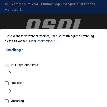
Willkommen im ASAL Onlineshop - Ihr Spezialist für das
tinhalt springen
Handwerk
Diese Website verwendet Cookies, um eine bestmögliche Erfahrung
bieten zu können.
Mehr Informationen ...
Einstellungen
Sie sind hier:
Produkte
Maschinen
Akku-Geräte
Technisch erforderlich
Akku-Winkelbohrmaschine
Statistiken
Sortieren nach
Marketing