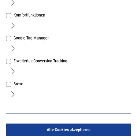
Komfortfunktionen
Google Tag Manager
Dewalt Akku Winkelbohrmaschine 18V DCD740NT in T-
Stak Box II ohne Akku und Ladegerät
Erweitertes Conversion Tracking
Art.Nr.:
37400079
274,15 €
/ 1 Stück
inkl. MwSt, zzgl. Versand
Brevo
Lieferzeit auf Anfrage
Alle Cookies akzeptieren