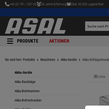
+49 (0) 781 / 507-00
90 Jahre Erfahrung
Über 30.000 Lagerartikel
tinhalt springen
PRODUKTE
AKTIONEN
Sie sind hier:
Produkte
Maschinen
Akku-Geräte
Akku-Schlagschraub
Akku-Geräte
Liste
Akku Bandsäge
Akku-Bohrhammer
Akku-Bohrschrauber