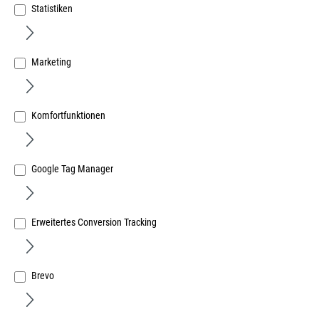
Statistiken
Marketing
228337 Griffgarnitur hoch ROTOline weiß TS-78mm
innen und außen PZ Rosette, RAL 9016
Komfortfunktionen
Art.Nr.:
13460740
99,45 €
/ 1 Stück
Google Tag Manager
inkl. MwSt, zzgl. Versand
Sofort lieferbar.
Erweitertes Conversion Tracking
Brevo