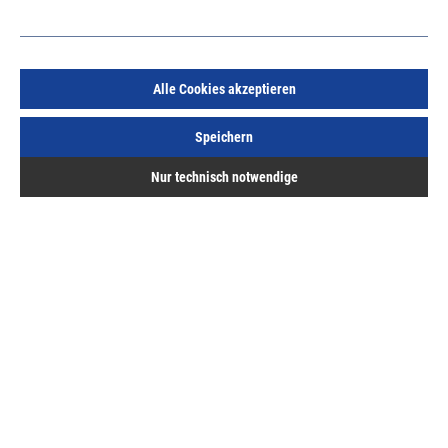
Alle Cookies akzeptieren
105679 Außengriff Grt. Harmony flach silber ohne
Speichern
Vierkant , mit Rosette PZ, Nocken 12mm
Art.Nr.:
13437364
Nur technisch notwendige
28,17 €
/ 1 Stück
inkl. MwSt, zzgl. Versand
Sofort lieferbar.