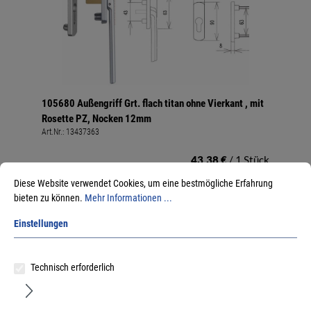
105680 Außengriff Grt. flach titan ohne Vierkant , mit
Rosette PZ, Nocken 12mm
Art.Nr.:
13437363
43,38 €
/ 1 Stück
inkl. MwSt, zzgl. Versand
Diese Website verwendet Cookies, um eine bestmögliche Erfahrung
Lieferzeit auf Anfrage
bieten zu können.
Mehr Informationen ...
Einstellungen
Technisch erforderlich