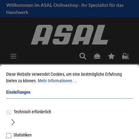
Willkommen im ASAL Onlineshop - Ihr Spezialist für das
tinhalt springen
Handwerk
Diese Website verwendet Cookies, um eine bestmögliche Erfahrung
bieten zu können.
Mehr Informationen ...
Sie sind hier:
Produkte
Fensterbeschlag
Fenstergriffe
Flache Ausführung innen
Einstellungen
Sortieren nach
Technisch erforderlich
Statistiken