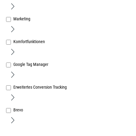
Marketing
Komfortfunktionen
336110 PATIO ROTOLINE-Flachgriff R 07.2 weiß
Nocken 10mm, Stift 35mm Gesamthöhe 29mm
Art.Nr.:
11589000
Google Tag Manager
22,26 €
/ 1 Stück
inkl. MwSt, zzgl. Versand
Sofort lieferbar.
Erweitertes Conversion Tracking
Brevo