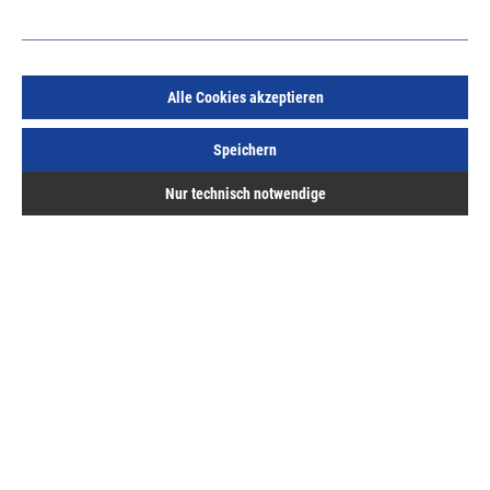
Alle Cookies akzeptieren
PMHB0010 HS Hebel Si-Line 300 innen, weiß RAL9003
Speichern
mit Griffmuschel
Art.Nr.:
14651800
Nur technisch notwendige
83,74 €
/ 1 Stück
inkl. MwSt, zzgl. Versand
Sofort lieferbar.