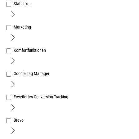
Statistiken
Marketing
PMHB0010 HS Hebel Si-Line300 innen titan matt hell
mit Griffmuschel
Komfortfunktionen
Art.Nr.:
14651905
168,29 €
/ 1 Stück
Google Tag Manager
inkl. MwSt, zzgl. Versand
Sofort lieferbar.
Erweitertes Conversion Tracking
Brevo