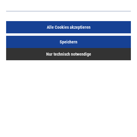
Alle Cookies akzeptieren
Forum Kegelsenker DIN335-C Z3 HSS 90° 8,3mm
Speichern
lange Ausführung Schaft 6mm
Art.Nr.:
667014855
Nur technisch notwendige
55,60 €
/ 1 Stück
inkl. MwSt, zzgl. Versand
Lieferzeit auf Anfrage