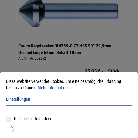
Forum Kegelsenker DIN335-C Z3 HSS 90° 20,5mm
Gesamtlänge 63mm Schaft 10mm
Art.Nr.:
667008262
25,05 €
/ 1 Stück
inkl. MwSt, zzgl. Versand
Diese Website verwendet Cookies, um eine bestmögliche Erfahrung
Sofort lieferbar.
bieten zu können.
Mehr Informationen ...
Einstellungen
Technisch erforderlich