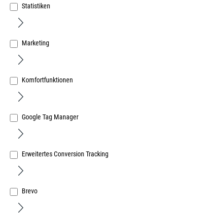
Statistiken
Marketing
Forum Kegelsenker DIN335-C Z3 HSS 90° 15,0mm
Gesamtlänge 60mm Schaft 10mm
Komfortfunktionen
Art.Nr.:
667008259
19,33 €
/ 1 Stück
Google Tag Manager
inkl. MwSt, zzgl. Versand
Lieferzeit auf Anfrage
Erweitertes Conversion Tracking
Brevo