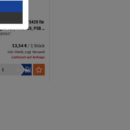
 Laufsohle LAS-PS420 für
äge PS(C) 400/420, PSB C
6893947
0
13,54 €
/ 1 Stück
inkl. MwSt, zzgl. Versand
Lieferzeit auf Anfrage