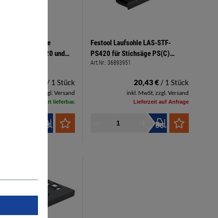
 Filz für Laufsohle
Festool Laufsohle LAS-STF-
äge PS(C) 400/420 und
PS420 für Stichsäge PS(C)
6894003
Art.Nr.:
36893951
00/420 Paket à 5 Stück
400/420, PSB C 400/420
12,38 €
/ 1 Stück
20,43 €
/ 1 Stück
inkl. MwSt, zzgl. Versand
inkl. MwSt, zzgl. Versand
Sofort lieferbar.
Lieferzeit auf Anfrage