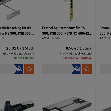
rallelanschlag für die
Festool Splitterschutz für PS
Festool
 für PS 300, PSB 300,
300, PSB 300, PS/B (C) 400/420
300, P
1596
Art.Nr.:
36551597
Art.Nr.:
3
S 2 Shop
Paket à 5 Stück
Paket à
ikel, solange der
25,31 €
/ 1 Stück
8,90 €
/ 1 Stück
cht
inkl. MwSt, zzgl. Versand
inkl. MwSt, zzgl. Versand
Sofort lieferbar.
Lieferzeit auf Anfrage