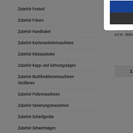
Zubehör Festool
Zubehör Fräsen
Festool Kr
von 120mm
Zubehör Handhobel
Art.Nr.:
3689
für Stich
Zubehör Kantenanleimmaschinen
Zubehör Klebepistolen
Zubehör Kapp- und Gehrungssägen
Zubehör Multifunktionsmaschinen
Oszillieren
Zubehör Poliermaschinen
Zubehör Sanierungsmaschinen
Zubehör Schleifgeräte
Zubehör Schwertsägen