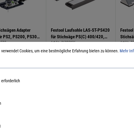
tichsägen Adapter
Festool Laufsohle LAS-ST-PS420
Festool
ür PS2, PS200, PS300
für Stichsäge PS(C) 400/420,
Stichs
1593
Art.Nr.:
36893936
Art.Nr.:
3
0 für
PSB C 400/420
schienensystem
 verwendet Cookies, um eine bestmögliche Erfahrung bieten zu können.
Mehr Inf
19,30 €
/ 1 Stück
20,43 €
/ 1 Stück
inkl. MwSt, zzgl. Versand
inkl. MwSt, zzgl. Versand
Lieferzeit auf Anfrage
Lieferzeit auf Anfrage
 erforderlich
n
g