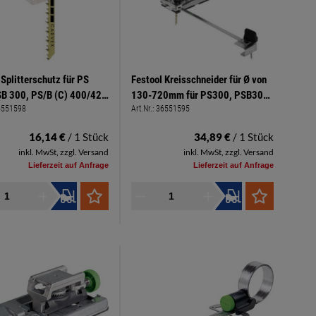
 Splitterschutz für PS
Festool Kreisschneider für Ø von
SB 300, PS/B (C) 400/420
130-720mm für PS300, PSB300,
6551598
Art.Nr.:
36551595
 20 Stück
PS200, PS2
16,14 €
/ 1 Stück
34,89 €
/ 1 Stück
inkl. MwSt, zzgl. Versand
inkl. MwSt, zzgl. Versand
Lieferzeit auf Anfrage
Lieferzeit auf Anfrage