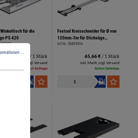
 Winkeltisch für die
Festool Kreisschneider für Ø von
äge PS 420
120mm-3m für Stichsäge
6893938
Art.Nr.:
36893954
PS/PSB400/420
ormationen ...
153,50 €
/ 1 Stück
65,66 €
/ 1 Stück
inkl. MwSt, zzgl. Versand
inkl. MwSt, zzgl. Versand
Lieferzeit auf Anfrage
Sofort lieferbar.