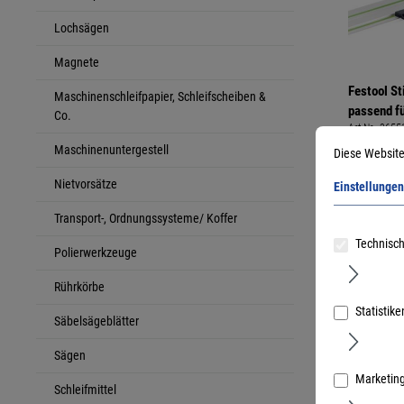
Lochsägen
Magnete
Festool S
Maschinenschleifpapier, Schleifscheiben &
passend f
Co.
Art.Nr.:
3655
und PSB30
Führungs
Maschinenuntergestell
Diese Website
Nietvorsätze
Einstellungen
Transport-, Ordnungssysteme/ Koffer
Technisch
Polierwerkzeuge
Rührkörbe
Statistike
Säbelsägeblätter
Sägen
Marketin
Schleifmittel