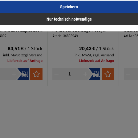
Speichern
Nur technisch notwendige
eisschneider set für Ø
Festool Laufsohle LAS-HGW-
Festool
-3m mit Adaptertisch
PS420 für Stichsäge PS(C)
Stichs
4002
Art.Nr.:
36893949
Art.Nr.:
3
säge PS/PSB400/420
400/420, PSB C 400/420
400/42
83,51 €
/ 1 Stück
20,43 €
/ 1 Stück
inkl. MwSt, zzgl. Versand
inkl. MwSt, zzgl. Versand
Lieferzeit auf Anfrage
Lieferzeit auf Anfrage