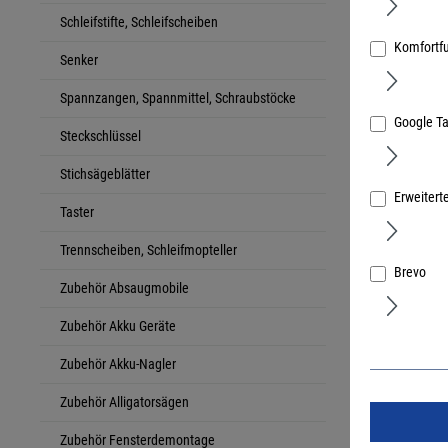
Schleifstifte, Schleifscheiben
Komfortf
Senker
Festool A
Spannzangen, Spannmittel, Schraubstöcke
Einsatz de
Google T
Art.Nr.:
3689
Führungss
Steckschlüssel
Stichsägeblätter
Erweitert
Taster
Trennscheiben, Schleifmopteller
Brevo
Zubehör Absaugmobile
Zubehör Akku Geräte
Zubehör Akku-Nagler
Zubehör Alligatorsägen
Zubehör Fensterdemontage