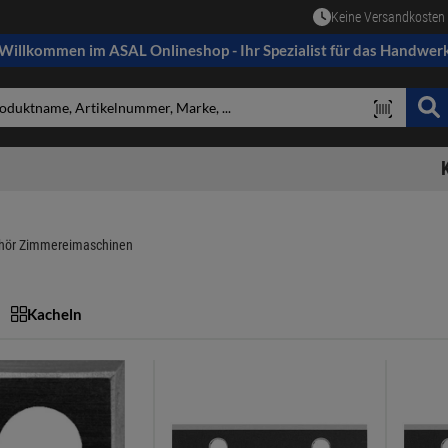
Keine Versandkosten 
Willkommen im ASAL Onlineshop - Ihr Spezialist für das Handwer
hör Zimmereimaschinen
Kacheln