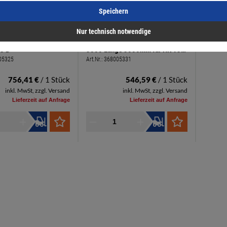
Speichern
Nur technisch notwendige
räskette MC-CM
Festool Führungsschiene GC
5 B
3000 Länge 3000mm für HK 132,
05325
Art.Nr.:
368005331
CSP 85/60, 132, 165, CCP 380,
NRP 90
756,41 €
/ 1 Stück
546,59 €
/ 1 Stück
inkl. MwSt, zzgl. Versand
inkl. MwSt, zzgl. Versand
Lieferzeit auf Anfrage
Lieferzeit auf Anfrage