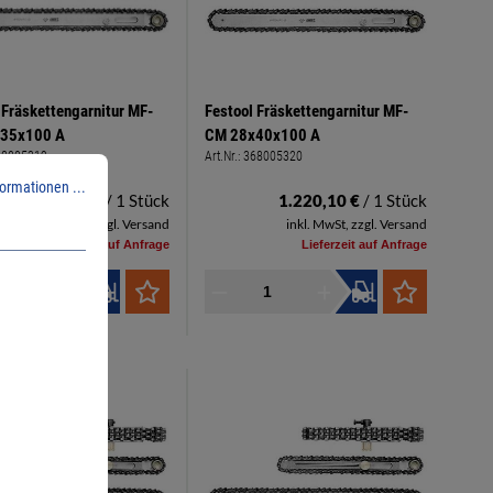
 Fräskettengarnitur MF-
Festool Fräskettengarnitur MF-
35x100 A
CM 28x40x100 A
68005319
Art.Nr.:
368005320
ormationen ...
1.251,74 €
/ 1 Stück
1.220,10 €
/ 1 Stück
inkl. MwSt, zzgl. Versand
inkl. MwSt, zzgl. Versand
Lieferzeit auf Anfrage
Lieferzeit auf Anfrage