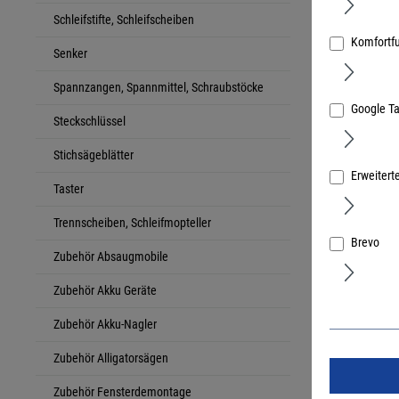
Schleifstifte, Schleifscheiben
Komfortf
Senker
Festool Fr
Spannzangen, Spannmittel, Schraubstöcke
CM 30x30
Google T
Art.Nr.:
3680
Steckschlüssel
Stichsägeblätter
Erweitert
Taster
Trennscheiben, Schleifmopteller
Brevo
Zubehör Absaugmobile
Zubehör Akku Geräte
Zubehör Akku-Nagler
Zubehör Alligatorsägen
Zubehör Fensterdemontage