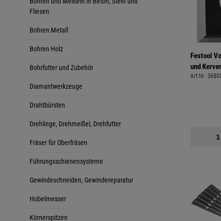
Bohren und Meißeln in Beton, Stein und
Fliesen
Bohren Metall
Bohren Holz
Festool Vo
und Kerve
Bohrfutter und Zubehör
Art.Nr.:
3680
Paket à 6 
Diamantwerkzeuge
Drahtbürsten
Drehlinge, Drehmeißel, Drehfutter
Fräser für Oberfräsen
Führungsschienensysteme
Gewindeschneiden, Gewindereparatur
Hobelmesser
Körnerspitzen