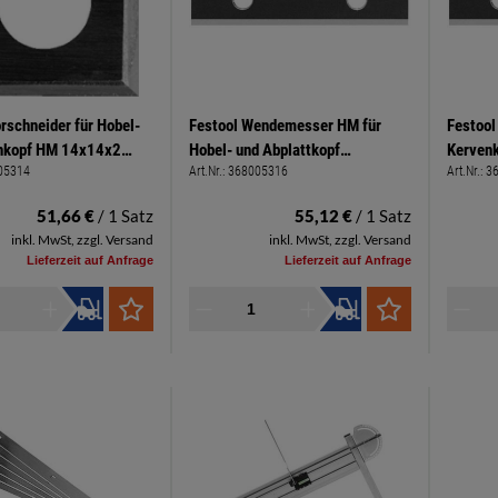
rschneider für Hobel-
Festool Wendemesser HM für
Festoo
nkopf HM 14x14x2
Hobel- und Abplattkopf
Kervenk
05314
Art.Nr.:
368005316
Art.Nr.:
3
Stück
50x12x1,5mm Paket à 3 Stück
Stück
51,66 €
/ 1 Satz
55,12 €
/ 1 Satz
inkl. MwSt, zzgl. Versand
inkl. MwSt, zzgl. Versand
Lieferzeit auf Anfrage
Lieferzeit auf Anfrage