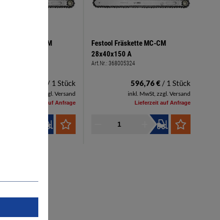
l Fräskette MC-CM
Festool Fräskette MC-CM
40x100 A
28x40x150 A
68005323
Art.Nr.:
368005324
560,01 €
/ 1 Stück
596,76 €
/ 1 Stück
inkl. MwSt, zzgl. Versand
inkl. MwSt, zzgl. Versand
Lieferzeit auf Anfrage
Lieferzeit auf Anfrage