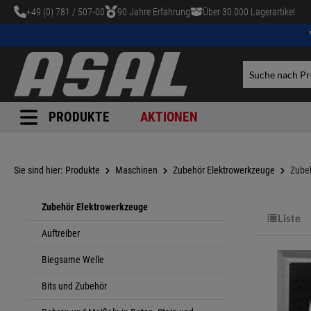
+49 (0) 781 / 507-00
90 Jahre Erfahrung
Über 30.000 Lagerartikel
tinhalt springen
PRODUKTE
AKTIONEN
Sie sind hier:
Produkte
Maschinen
Zubehör Elektrowerkzeuge
Zube
Zubehör Elektrowerkzeuge
Liste
Auftreiber
Biegsame Welle
Bits und Zubehör