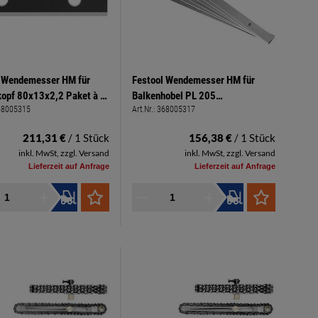
l Wendemesser HM für
Festool Wendemesser HM für
opf 80x13x2,2 Paket à 3
Balkenhobel PL 205
68005315
Art.Nr.:
368005317
19x1x205mm Paket à 6 Stück
211,31 €
/ 1 Stück
156,38 €
/ 1 Stück
inkl. MwSt, zzgl. Versand
inkl. MwSt, zzgl. Versand
Lieferzeit auf Anfrage
Lieferzeit auf Anfrage