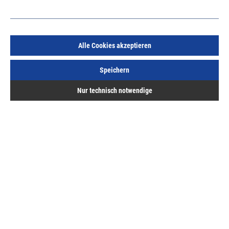
Alle Cookies akzeptieren
Pferd Trennscheibe 125x1,0x22,23mm gerade für
Speichern
Edelstahl
Art.Nr.:
666047026
Nur technisch notwendige
1,29 €
/ 1 Stück
inkl. MwSt, zzgl. Versand
Lieferzeit auf Anfrage