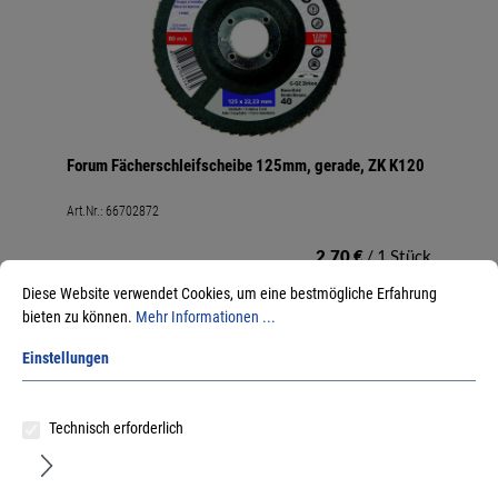
Forum Fächerschleifscheibe 125mm, gerade, ZK K120
Art.Nr.:
66702872
2,70 €
/ 1 Stück
inkl. MwSt, zzgl. Versand
Diese Website verwendet Cookies, um eine bestmögliche Erfahrung
Sofort lieferbar.
bieten zu können.
Mehr Informationen ...
Einstellungen
Technisch erforderlich