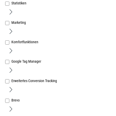
Statistiken
Marketing
Fortis Trennscheibe 115x1,0x22,23mm gerade für
Stahl
Komfortfunktionen
Art.Nr.:
6670227358
0,81 €
/ 1 Stück
Google Tag Manager
inkl. MwSt, zzgl. Versand
Sofort lieferbar.
Erweitertes Conversion Tracking
Brevo