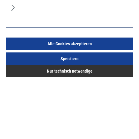
Festool Spänefangbeutel für HL 850 ohne Adapter
Alle Cookies akzeptieren
Art.Nr.:
36514200
Speichern
79,55 €
/ 1 Stück
Nur technisch notwendige
inkl. MwSt, zzgl. Versand
Sofort lieferbar.