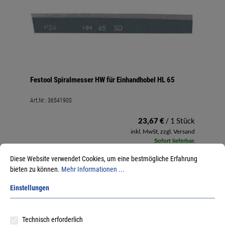
Festool Spiralmesser HW für Einhandhobel HL 65
Art.Nr.:
36541900
23,67 €
/ 1 Stück
inkl. MwSt, zzgl. Versand
Sofort lieferbar.
Diese Website verwendet Cookies, um eine bestmögliche Erfahrung
bieten zu können.
Mehr Informationen ...
Einstellungen
Technisch erforderlich