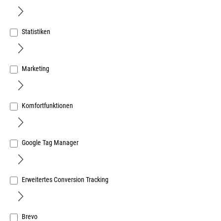
Statistiken
Marketing
Festool Schraubzwinge Spannweite 120mm Führungs-
schiene und Multifunktionstisch Paket à 2 Stück
Art.Nr.:
36534500
Komfortfunktionen
47,61 €
/ 1 Paket
inkl. MwSt, zzgl. Versand
Sofort lieferbar.
Google Tag Manager
Erweitertes Conversion Tracking
Brevo