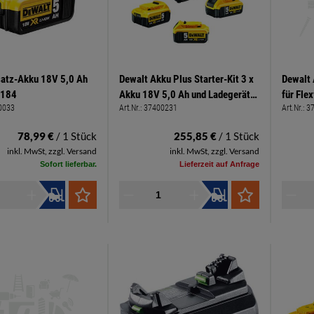
satz-Akku 18V 5,0 Ah
Dewalt Akku Plus Starter-Kit 3 x
Dewalt
B184
Akku 18V 5,0 Ah und Ladegerät
für Fle
0033
Art.Nr.:
37400231
Art.Nr.:
3
DCB1104
Maschi
78,99 €
/ 1 Stück
255,85 €
/ 1 Stück
inkl. MwSt, zzgl. Versand
inkl. MwSt, zzgl. Versand
Sofort lieferbar.
Lieferzeit auf Anfrage