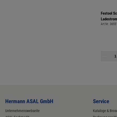
Festool Sc
Ladestrom 
Art.Nr.:
3655
Akkupacks
Hermann ASAL GmbH
Service
Unternehmenswebseite
Kataloge & Bros