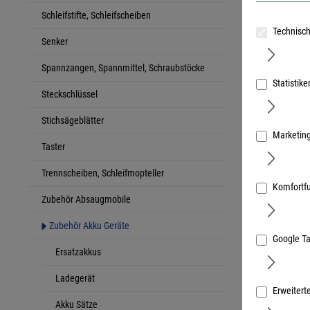
Schleifstifte, Schleifscheiben
Technisch
Senker
Dewalt Do
Spannzangen, Spannmittel, Schraubstöcke
10,8V bis
Statistike
Art.Nr.:
3740
Steckschlüssel
Stichsägeblätter
Marketin
Taster
Trennscheiben, Schleifmopteller
Komfortf
Zubehör Absaugmobile
Zubehör Akku Geräte
Google T
Ersatzakkus
Ladegerät
Erweitert
Akku Sätze