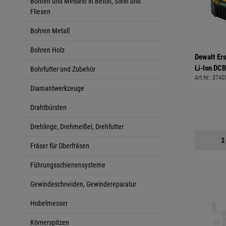
Bohren und Meißeln in Beton, Stein und
Fliesen
Bohren Metall
Bohren Holz
Dewalt Er
Li-Ion DC
Bohrfutter und Zubehör
Art.Nr.:
3740
Diamantwerkzeuge
Drahtbürsten
Drehlinge, Drehmeißel, Drehfutter
Fräser für Oberfräsen
Führungsschienensysteme
Gewindeschneiden, Gewindereparatur
Hobelmesser
Körnerspitzen