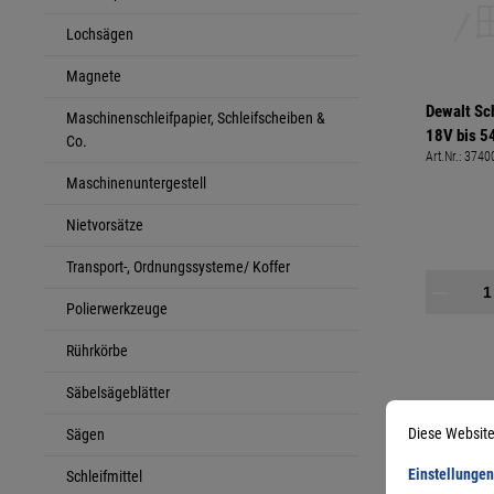
Lochsägen
Magnete
Dewalt Sch
Maschinenschleifpapier, Schleifscheiben &
18V bis 5
Co.
Art.Nr.:
3740
Maschinenuntergestell
Nietvorsätze
Transport-, Ordnungssysteme/ Koffer
Polierwerkzeuge
Rührkörbe
Säbelsägeblätter
Diese Website
Sägen
Einstellungen
Schleifmittel