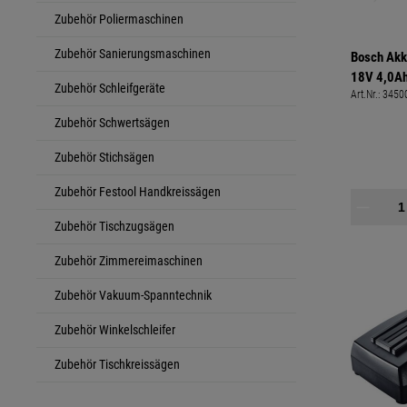
Zubehör Poliermaschinen
Zubehör Sanierungsmaschinen
Bosch Akk
18V 4,0A
Zubehör Schleifgeräte
Art.Nr.:
3450
Ladegerät
Zubehör Schwertsägen
Zubehör Stichsägen
Zubehör Festool Handkreissägen
Zubehör Tischzugsägen
Zubehör Zimmereimaschinen
Zubehör Vakuum-Spanntechnik
Zubehör Winkelschleifer
Zubehör Tischkreissägen