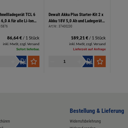
hnellladegerät TCL 6
Dewalt Akku Plus Starter-Kit 2 x
6,0 A für alle Li-Ion
Akku 18V 5,0 Ah und Ladegerät
15876
Art.Nr.:
37400230
 (außer CXS/TXS)
DCB1104
86,64 €
/ 1 Stück
189,21 €
/ 1 Stück
inkl. MwSt, zzgl. Versand
inkl. MwSt, zzgl. Versand
Sofort lieferbar.
Lieferzeit auf Anfrage
Bestellung & Lieferung
chüren
Widerrufsbelehrung