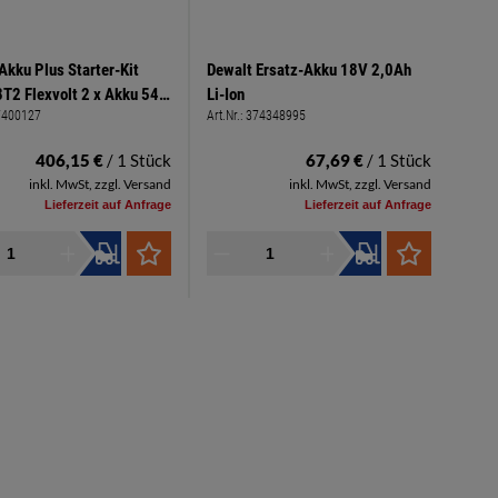
Akku Plus Starter-Kit
Dewalt Ersatz-Akku 18V 2,0Ah
T2 Flexvolt 2 x Akku 54V
Li-Ion
7400127
Art.Nr.:
374348995
(18V 6,0Ah) Li-Ion und Ladegerät
406,15 €
/ 1 Stück
67,69 €
/ 1 Stück
inkl. MwSt, zzgl. Versand
inkl. MwSt, zzgl. Versand
Lieferzeit auf Anfrage
Lieferzeit auf Anfrage