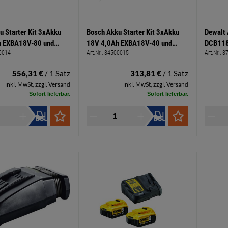
u Starter Kit 3xAkku
Bosch Akku Starter Kit 3xAkku
Dewalt 
h EXBA18V-80 und
18V 4,0Ah EXBA18V-40 und
DCB118
0014
Art.Nr.:
34500015
Art.Nr.:
3
 EXAL 18V-160
Ladegerät GAL12V/18V-80
556,31 €
/ 1 Satz
313,81 €
/ 1 Satz
inkl. MwSt, zzgl. Versand
inkl. MwSt, zzgl. Versand
Sofort lieferbar.
Sofort lieferbar.