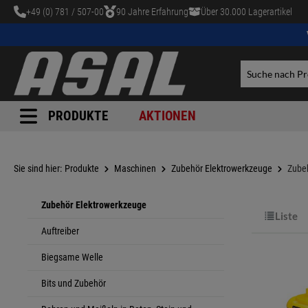
+49 (0) 781 / 507-00
90 Jahre Erfahrung
Über 30.000 Lagerartikel
tinhalt springen
PRODUKTE
AKTIONEN
Sie sind hier:
Produkte
Maschinen
Zubehör Elektrowerkzeuge
Zube
Zubehör Elektrowerkzeuge
Liste
Auftreiber
Biegsame Welle
Bits und Zubehör